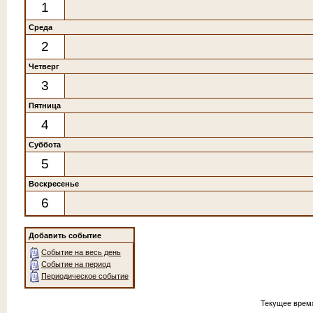
1
Среда
2
Четверг
3
Пятница
4
Суббота
5
Воскресенье
6
Добавить событие
Событие на весь день
Событие на период
Периодическое событие
Текущее врем