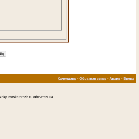
Календарь
-
Обратная связь
-
Архив
-
Вверх
.nkp-moskstorozh.ru обязательна