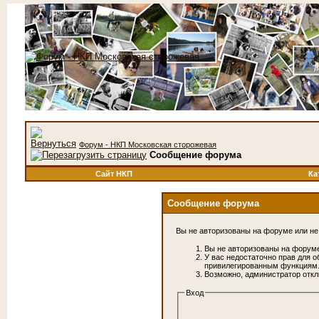
Форум - НКП Московская сторожевая
Сообщение форума
Сайт НКП
Ка
Сообщение форума
Вы не авторизованы на форуме или не 
Вы не авторизованы на форуме
У вас недостаточно прав для о
привилегированным функциям
Возможно, администратор откл
Вход