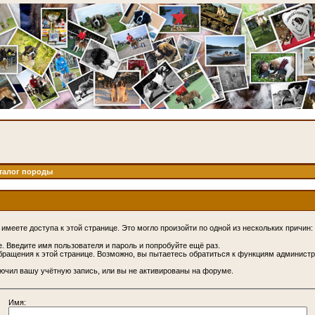
талог породы
имеете доступа к этой странице. Это могло произойти по одной из нескольких причин:
. Введите имя пользователя и пароль и попробуйте ещё раз.
бращения к этой странице. Возможно, вы пытаетесь обратиться к функциям администр
.
ючил вашу учётную запись, или вы не активированы на форуме.
Имя: