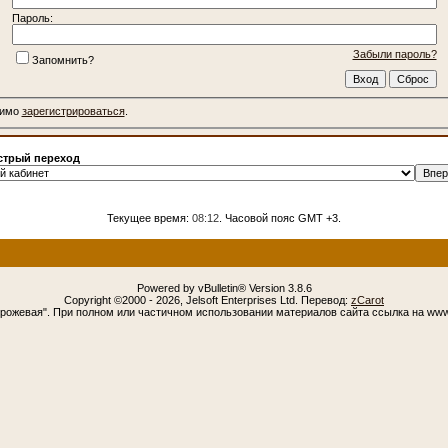
Пароль:
Забыли пароль?
Запомнить?
димо
зарегистрироваться
.
трый переход
Текущее время:
08:12
. Часовой пояс GMT +3.
Powered by vBulletin® Version 3.8.6
Copyright ©2000 - 2026, Jelsoft Enterprises Ltd. Перевод:
zCarot
орожевая". При полном или частичном использовании материалов сайта ссылка на www