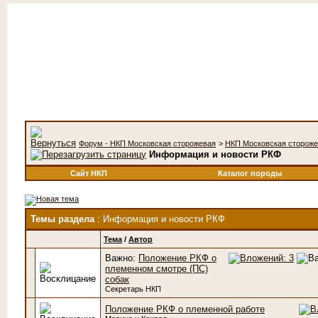
Форум - НКП Московская сторожевая
>
НКП Московская сторож
Информация и новости РКФ
Сайт НКП
Каталог породы
Темы раздела
: Информация и новости РКФ
Тема
/
Автор
Важно:
Положение РКФ о
племенном смотре (ПС)
собак
Секретарь НКП
Положение РКФ о племенной работе