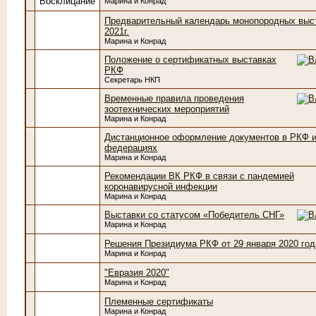
Марина и Конрад
Предварительный календарь монопородных выс
2021г.
Марина и Конрад
Положение о сертификатных выставках
РКФ
Секретарь НКП
Временные правила проведения
зоотехнических мероприятий
Марина и Конрад
Дистанционное оформление документов в РКФ и
федерациях
Марина и Конрад
Рекомендации ВК РКФ в связи с пандемией
коронавирусной инфекции
Марина и Конрад
Выставки со статусом «Победитель СНГ»
Марина и Конрад
Решения Президиума РКФ от 29 января 2020 год
Марина и Конрад
"Евразия 2020"
Марина и Конрад
Племенные сертификаты
Марина и Конрад