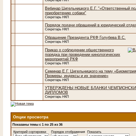
Секретарь НКП
Вебинар Цигельницкого Е.Г. "«Ответственный по
приобретению собаки"
Секретарь НКП
Порядок подачи обращений в юридический отд
Секретарь НКП
Обращение Президента РКФ Голубева В.С.
Секретарь НКП
Приказ о соблюдении общественного
порядка при проведении кинологических
мероприятий РКФ
Секретарь НКП
Cеминар Е.Г. Цигельницкого на тему «Биометрия
Промеры, индексы и их значение»
Секретарь НКП
УТВЕРЖДЕНЫ НОВЫЕ БЛАНКИ ЧЕМПИОНСК
ДИПЛОМОВ
Секретарь НКП
Опции просмотра
Показаны темы с 1 по 25 из 36
Критерий сортировки
Порядок отображения
Показать