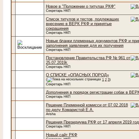
Новое в "Положении о титулах РКФ"
Секретарь НКП
Список титулов и тестов, подлежащих
внесению в ВЕРК РКФ и принятые
сокращения
Секретарь НКП
Новые бланки племенных документов РКФ и пр
заполнения заявления для их получения
Секретарь НКП
Постановление Правительства РФ № 961 от
25.07.2019г.
Секретарь НКП
О СПИСКЕ «ОПАСНЫХ ПОРОД»
(
1
2
3
)
Секретарь НКП
Дополнения в порядок регистрации собак в ВЕР
Секретарь НКП
Решение Племенной комисси от 07.02.2018
по делу Комаристой Е.А.
Arisha
Решения Президиума РКФ от 17 апреля 2019 го
Секретарь НКП
Новый сайт РКФ