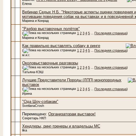
Елена
Вебинар Седых Н.Б. "Некоторые аспекты оценки поведения 
мотивации поведения собак на выставках и в повседневной 
Марина и Конрад
"Разбор выставочных полётов"
(
1
2
3
4
5
...
Последняя страница
)
Марина и Конрад
Как правильно выставлять собаку в ринге
(
1
2
3
4
5
...
Последняя страница
)
м.и.г.
Околовыставочные разговоры
(
1
2
3
4
5
...
Последняя страница
)
Татьяна-КЭШ
Лучшие Представители Породы (ЛПП) монопородных
выставок
(
1
2
3
4
5
...
Последняя страница
)
Ирина
"Ода Шоу-собакам"
SvetlanaCrosh
Перемещено:
Организаторам выставок!
Секретарь НКП
Хендлеры, ринг-тренеры и владельцы МС
lika