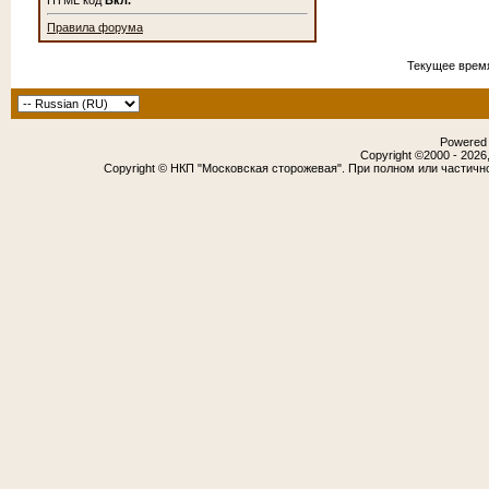
HTML код
Вкл.
Правила форума
Текущее врем
Powered b
Copyright ©2000 - 2026,
Copyright © НКП "Московская сторожевая". При полном или частичн