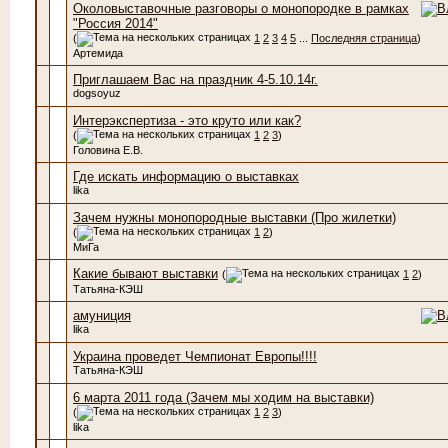
Околовыставочные разговоры о монопородке в рамках
"Россия 2014"
(
1
2
3
4
5
...
Последняя страница
)
Артемида
Приглашаем Вас на праздник 4-5.10.14г.
dogsoyuz
Интерэкспертиза - это круто или как?
(
1
2
3
)
Головина Е.В.
Где искать информацию о выставках
lika
Зачем нужны монопородные выставки (Про жилетки)
(
1
2
)
МиГа
Какие бывают выставки
(
1
2
)
Татьяна-КЭШ
амуниция
lika
Украина проведет Чемпионат Европы!!!!
Татьяна-КЭШ
6 марта 2011 года (Зачем мы ходим на выставки)
(
1
2
3
)
lika