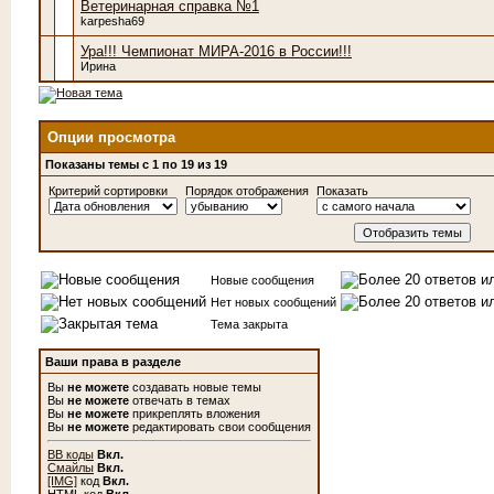
Ветеринарная справка №1
karpesha69
Ура!!! Чемпионат МИРА-2016 в России!!!
Ирина
Опции просмотра
Показаны темы с 1 по 19 из 19
Критерий сортировки
Порядок отображения
Показать
Новые сообщения
Нет новых сообщений
Тема закрыта
Ваши права в разделе
Вы
не можете
создавать новые темы
Вы
не можете
отвечать в темах
Вы
не можете
прикреплять вложения
Вы
не можете
редактировать свои сообщения
BB коды
Вкл.
Смайлы
Вкл.
[IMG]
код
Вкл.