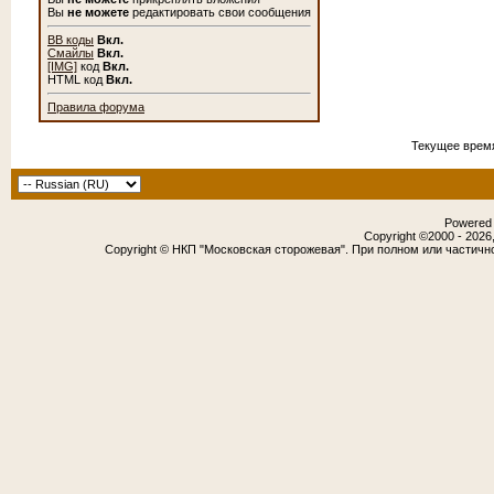
Вы
не можете
редактировать свои сообщения
BB коды
Вкл.
Смайлы
Вкл.
[IMG]
код
Вкл.
HTML код
Вкл.
Правила форума
Текущее врем
Powered b
Copyright ©2000 - 2026,
Copyright © НКП "Московская сторожевая". При полном или частичн