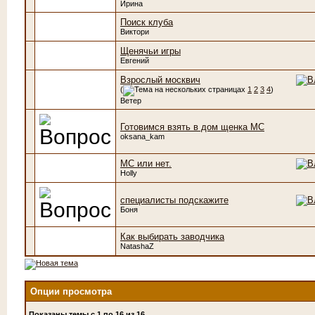
Ирина
Поиск клуба
Виктори
Щенячьи игры
Евгений
Взрослый москвич
(
1
2
3
4
)
Ветер
Готовимся взять в дом щенка МС
oksana_kam
МС или нет.
Holly
специалисты подскажите
Боня
Как выбирать заводчика
NatashaZ
Опции просмотра
Показаны темы с 1 по 16 из 16