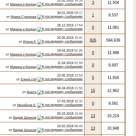
22.02.2020
14:18
3
11,504
от
Марина и Конрад
30.01.2020
09:17
1
9,537
от
Ирина Суворова
26.12.2019
17:54
0
11,081
от
Марина и Конрад
20.05.2019
15:41
926
594,639
от
Илона К.
19.04.2019
01:20
0
11,998
от
Марина и Конрад
11.04.2019
01:59
0
9,697
от
Марина и Конрад
22.05.2018
22:53
5
11,916
от
Елена спб
06.04.2018
21:55
15
12,962
от
Анюта
17.03.2018
10:32
0
9,581
от
Меняйлов Е.
05.03.2018
10:44
13
10,219
от
Вадим Шлыков
16.02.2018
06:43
13
10,948
от
Вадим Шлыков