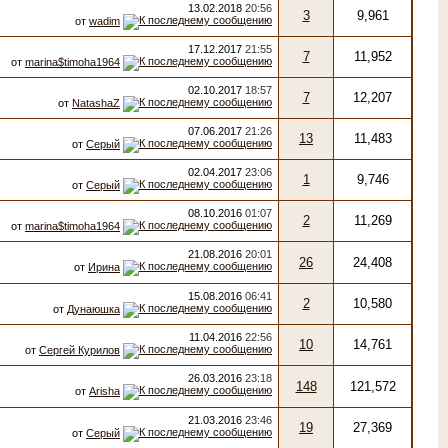
13.02.2018
20:56
3
9,961
от
wadim
17.12.2017
21:55
7
11,952
от
marina$timoha1964
02.10.2017
18:57
7
12,207
от
NatashaZ
07.06.2017
21:26
13
11,483
от
Серый
02.04.2017
23:06
1
9,746
от
Серый
08.10.2016
01:07
2
11,269
от
marina$timoha1964
21.08.2016
20:01
26
24,408
от
Ирина
15.08.2016
06:41
2
10,580
от
Дунаюшка
11.04.2016
22:56
10
14,761
от
Сергей Курилов
26.03.2016
23:18
148
121,572
от
Arisha
21.03.2016
23:46
19
27,369
от
Серый