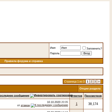
Имя
Запомнить?
Пароль
Правила форума и справка
Страница 1 из 3
1
2
3
>
Опции раздела
оследнее сообщение
Ответов
Просмотров
10.10.2020
20:05
1
38,174
от
атаман