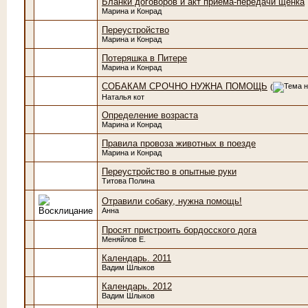
Бланки договоров и акт приёма-передачи щенка
Марина и Конрад
Переустройство
Марина и Конрад
Потеряшка в Питере
Марина и Конрад
СОБАКАМ СРОЧНО НУЖНА ПОМОЩЬ
(
Наталья кот
Определение возраста
Марина и Конрад
Правила провоза животных в поезде
Марина и Конрад
Переустройство в опытные руки
Титова Полина
Отравили собаку, нужна помощь!
Анна
Просят пристроить бордосского дога
Меняйлов Е.
Календарь. 2011
Вадим Шлыков
Календарь. 2012
Вадим Шлыков