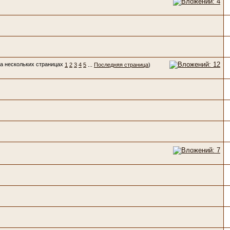
1
2
3
4
5
...
Последняя страница
)