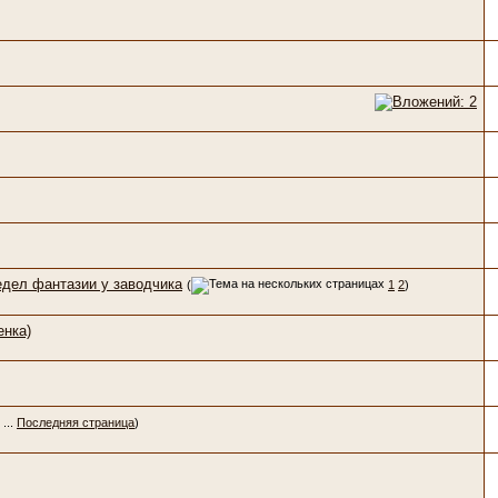
едел фантазии у заводчика
(
1
2
)
енка)
...
Последняя страница
)