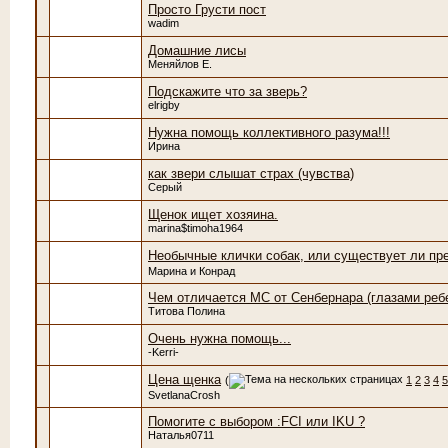
Просто Грусти пост
wadim
Домашние лисы
Меняйлов Е.
Подскажите что за зверь?
elrigby
Нужна помощь коллективного разума!!!
Ирина
как звери слышат страх (чувства)
Серый
Щенок ищет хозяина.
marina$timoha1964
Необычные клички собак, или существует ли пр
Марина и Конрад
Чем отличается МС от Сенбернара (глазами реб
Титова Полина
Очень нужна помощь...
-Kerri-
Цена щенка
(
1
2
3
4
5
SvetlanaCrosh
Помогите с выбором :FCI или IKU ?
Наталья0711