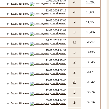
02.02.2025
13:37
20
18,265
от
Вадим Шлыков
12.03.2024
17:15
20
15,638
от
Вадим Шлыков
16.02.2024
17:06
9
11,153
от
Вадим Шлыков
14.02.2024
12:01
8
10,437
от
Вадим Шлыков
06.02.2024
11:20
17
9,917
от
Вадим Шлыков
25.01.2024
14:37
6
8,435
от
Вадим Шлыков
21.01.2024
15:46
2
8,545
от
Вадим Шлыков
16.01.2024
09:30
7
9,471
от
Вадим Шлыков
13.01.2024
09:40
20
9,642
от
Вадим Шлыков
12.01.2024
09:40
6
8,974
от
Вадим Шлыков
09.01.2024
14:33
4
8,814
от
Вадим Шлыков