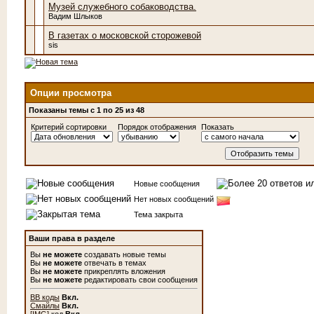
Музей служебного собаководства.
Вадим Шлыков
В газетах о московской сторожевой
sis
Опции просмотра
Показаны темы с 1 по 25 из 48
Критерий сортировки
Порядок отображения
Показать
Новые сообщения
Нет новых сообщений
Тема закрыта
Ваши права в разделе
Вы
не можете
создавать новые темы
Вы
не можете
отвечать в темах
Вы
не можете
прикреплять вложения
Вы
не можете
редактировать свои сообщения
BB коды
Вкл.
Смайлы
Вкл.