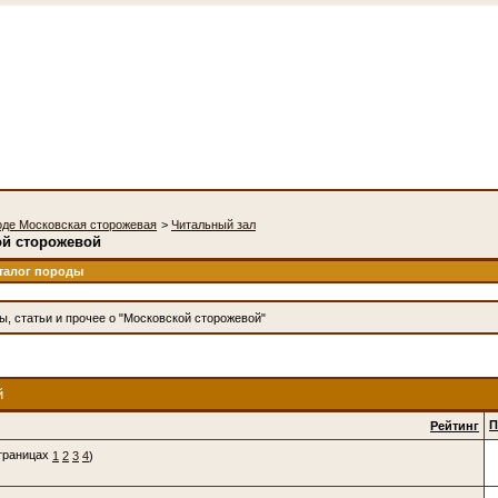
оде Московская сторожевая
>
Читальный зал
ой сторожевой
талог породы
ы, статьи и прочее о "Московской сторожевой"
й
П
Рейтинг
1
2
3
4
)