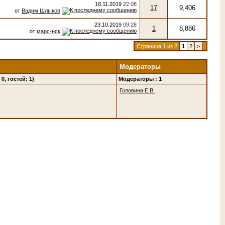
18.11.2019
22:08
17
9,406
от
Вадим Шлыков
23.10.2019
09:28
1
8,886
от
марс-нск
Страница 1 из 2
1
2
>
Модераторы
0, гостей: 1)
Модераторы : 1
Головина Е.В.