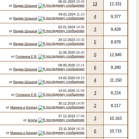
06.01.2024
10:43
13
12,331
от
Вадим Шлыков
04.01.2024
11:23
4
9,377
от
Вадим Шлыков
02.01.2024
14:26
3
9,428
от
Вадим Шлыков
29.12.2023
10:33
5
8,978
от
Вадим Шлыков
11.05.2020
00:20
0
12,845
от
Головина Е.В.
09.05.2020
22:14
6
9,280
от
Вадим Шлыков
14.02.2020
09:13
4
11,150
от
Вадим Шлыков
14.01.2020
21:59
3
8,224
от
Головина Е.В.
30.12.2019
14:55
2
8,217
от
Марина и Конрад
27.12.2019
17:59
3
10,163
от
Arisha
23.11.2019
16:25
6
10,715
от
Марина и Конрад