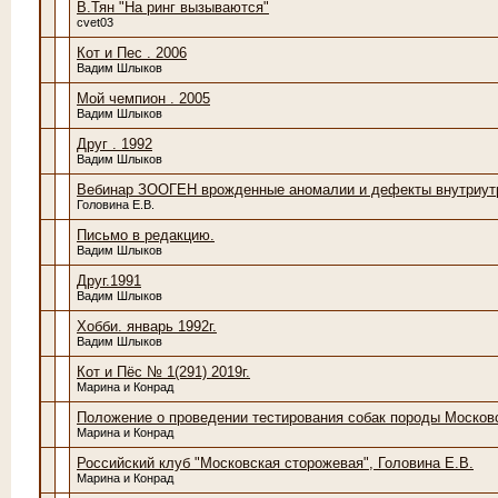
В.Тян "На ринг вызываются"
cvet03
Кот и Пес . 2006
Вадим Шлыков
Мой чемпион . 2005
Вадим Шлыков
Друг . 1992
Вадим Шлыков
Вебинар ЗООГЕН врожденные аномалии и дефекты внутриутр
Головина Е.В.
Письмо в редакцию.
Вадим Шлыков
Друг.1991
Вадим Шлыков
Хобби. январь 1992г.
Вадим Шлыков
Кот и Пёс № 1(291) 2019г.
Марина и Конрад
Положение о проведении тестирования собак породы Москов
Марина и Конрад
Российский клуб "Московская сторожевая", Головина Е.В.
Марина и Конрад