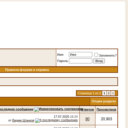
Имя
Запомнить?
Пароль
Правила форума и справка
Страница 1 из 2
1
2
>
Опции раздела
оследнее сообщение
Ответов
Просмотров
17.07.2025
16:24
80
20,903
от
Вадим Шлыков