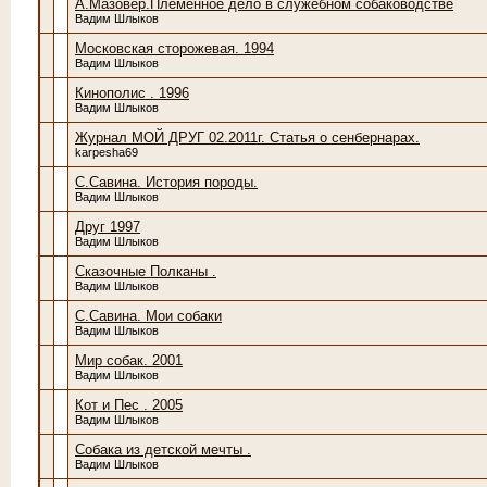
А.Мазовер.Племенное дело в служебном собаководстве
Вадим Шлыков
Московская сторожевая. 1994
Вадим Шлыков
Кинополис . 1996
Вадим Шлыков
Журнал МОЙ ДРУГ 02.2011г. Статья о сенбернарах.
karpesha69
С.Савина. История породы.
Вадим Шлыков
Друг 1997
Вадим Шлыков
Сказочные Полканы .
Вадим Шлыков
С.Савина. Мои собаки
Вадим Шлыков
Мир собак. 2001
Вадим Шлыков
Кот и Пес . 2005
Вадим Шлыков
Собака из детской мечты .
Вадим Шлыков