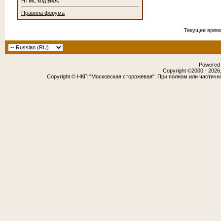
HTML код
Вкл.
Правила форума
Текущее врем
Powered b
Copyright ©2000 - 2026,
Copyright © НКП "Московская сторожевая". При полном или частичн