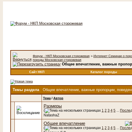
Форум - НКП Московская сторожевая
>
Интернет Семинар о пор
породы Московская сторожевая
Общее впечатление, важные пропор
Сайт НКП
Каталог породы
Темы раздела
: Общее впечатление, важные пропорции, поведен
Тема
/
Автор
Размеры
(
1
2
3
4
5
...
Послед
NatashaZ
Общее впечатление
(
1
2
3
4
5
...
Послед