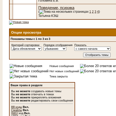
Головина Е.В.
Поведение, психика
(
1
2
3
4
)
Татьяна-КЭШ
Опции просмотра
Показаны темы с 1 по 3 из 3
Критерий сортировки
Порядок отображения
Показать
Новые сообщения
Нет новых сообщений
Тема закрыта
Ваши права в разделе
Вы
не можете
создавать новые темы
Вы
не можете
отвечать в темах
Вы
не можете
прикреплять вложения
Вы
не можете
редактировать свои сообщения
BB коды
Вкл.
Смайлы
Вкл.
[IMG]
код
Вкл.