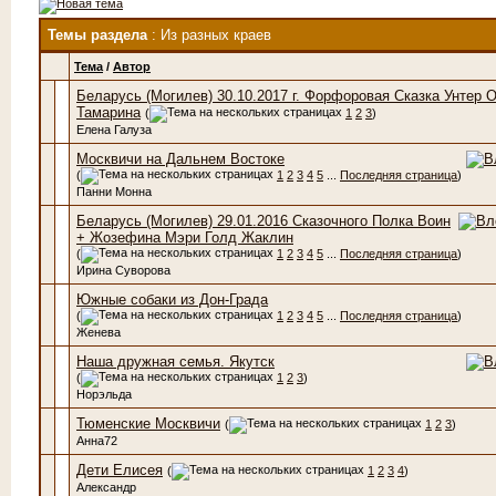
Темы раздела
: Из разных краев
Тема
/
Автор
Беларусь (Могилев) 30.10.2017 г. Форфоровая Сказка Унтер 
Тамарина
(
1
2
3
)
Елена Галуза
Москвичи на Дальнем Востоке
(
1
2
3
4
5
...
Последняя страница
)
Панни Монна
Беларусь (Могилев) 29.01.2016 Сказочного Полка Воин
+ Жозефина Мэри Голд Жаклин
(
1
2
3
4
5
...
Последняя страница
)
Ирина Суворова
Южные собаки из Дон-Града
(
1
2
3
4
5
...
Последняя страница
)
Женева
Наша дружная семья. Якутск
(
1
2
3
)
Норэльда
Тюменские Москвичи
(
1
2
3
)
Анна72
Дети Елисея
(
1
2
3
4
)
Александр