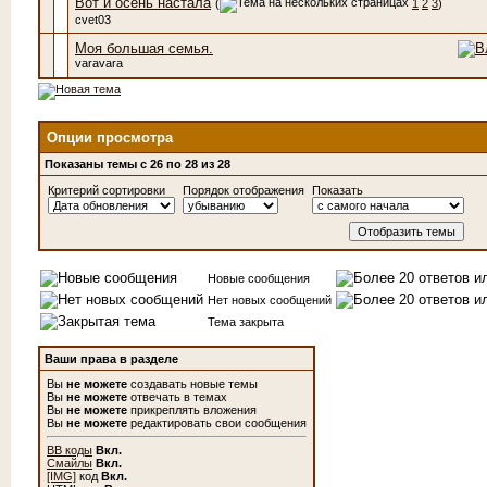
Вот и осень настала
(
1
2
3
)
cvet03
Моя большая семья.
varavara
Опции просмотра
Показаны темы с 26 по 28 из 28
Критерий сортировки
Порядок отображения
Показать
Новые сообщения
Нет новых сообщений
Тема закрыта
Ваши права в разделе
Вы
не можете
создавать новые темы
Вы
не можете
отвечать в темах
Вы
не можете
прикреплять вложения
Вы
не можете
редактировать свои сообщения
BB коды
Вкл.
Смайлы
Вкл.
[IMG]
код
Вкл.