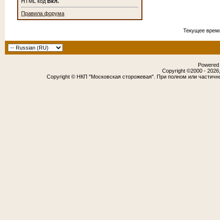
HTML код
Вкл.
Правила форума
Текущее врем
Powered b
Copyright ©2000 - 2026,
Copyright © НКП "Московская сторожевая". При полном или частичн