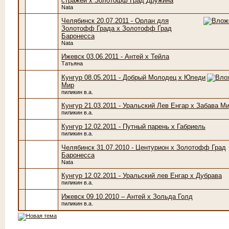
стражей х Золотофф Град Дружина
Nata
Челябинск 20.07.2011 - Орлан для
Золотофф Града х Золотофф Град
Баронесса
Nata
Ижевск 03.06.2011 - Антей х Тейла
Татьяна
Кунгур 08.05.2011 - Добрый Молодец х Юледи
Мир
пиликин в.а.
Кунгур 21.03.2011 - Уральский Лев Енгар х Забава М
пиликин в.а.
Кунгур 12.02.2011 - Путный парень х Габриель
пиликин в.а.
Челябинск 31.07.2010 - Центурион х Золотофф Град
Баронесса
Nata
Кунгур 12.02.2011 - Уральский лев Енгар х Дубрава
пиликин в.а.
Ижевск 09.10.2010 – Антей х Зольда Голд
пиликин в.а.