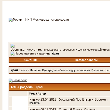
Форум - НКП Московская сторожевая
>
Щенки Московской сторо
Урал
Сайт НКП
Каталог породы
Урал
Щенки в Ижевске, Кунгуре, Челябинске и других городах Уральского ре
Темы раздела
: Урал
Тема
/
Автор
Кунгур 23.04.2013 - Уральский Лев Енгар x Ворожея
кес1976
Кунгур 09.11.2012 - Одиссей Голд x Харизма