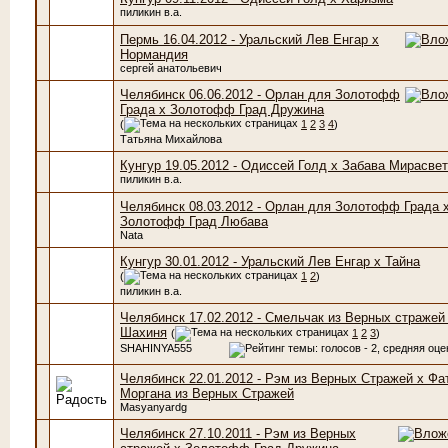
пиликин в.а.
Пермь 16.04.2012 - Уральский Лев Енгар х
Нормандия
сергей анатольевич
Челябинск 06.06.2012 - Орлан для Золотофф
Града х Золотофф Град Дружина
(
1
2
3
4
)
Татьяна Михайлова
Кунгур 19.05.2012 - Одиссей Голд х Забава Мирасвет
пиликин в.а.
Челябинск 08.03.2012 - Орлан для Золотофф Града 
Золотофф Град Любава
Nata
Кунгур 30.01.2012 - Уральский Лев Енгар х Тайна
(
1
2
)
пиликин в.а.
Челябинск 17.02.2012 - Смельчак из Верных стражей
Шахиня
(
1
2
3
)
SHAHINYA555
Челябинск 22.01.2012 - Рэм из Верных Стражей х Фа
Моргана из Верных Стражей
Masyanyardg
Челябинск 27.10.2011 - Рэм из Верных