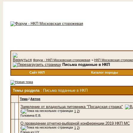
Форум - НКП Московская сторожевая
>
НКП Московская сторож
Письма поданные в НКП
Сайт НКП
Каталог породы
Темы раздела
: Письма поданные в НКП
Тема
/
Автор
Заявление от владельца питомника "Посадская стража"
(
1
2
)
Головина Е.В.
О проведении отчетно-выборной конференции 2019 НКП МС
(
1
2
)
Елена из ЦУ