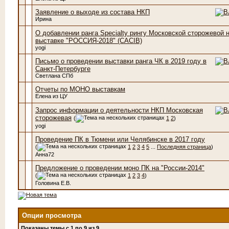
Заявление о выходе из состава НКП
Ирина
О добавлении ранга Specialty рингу Московской сторожевой 
выставке "РОССИЯ-2018" (CACIB)
yogi
Письмо о проведении выставки ранга ЧК в 2019 году в
Санкт-Петербурге
Светлана СПб
Отчеты по МОНО выставкам
Елена из ЦУ
Запрос информации о деятельности НКП Московская
сторожевая
(
1
2
)
yogi
Проведение ПК в Тюмени или Челябинске в 2017 году
(
1
2
3
4
5
...
Последняя страница
)
Анна72
Предложение о проведении моно ПК на "России-2014"
(
1
2
3
4
)
Головина Е.В.
Опции просмотра
Показаны темы с 1 по 9 из 9