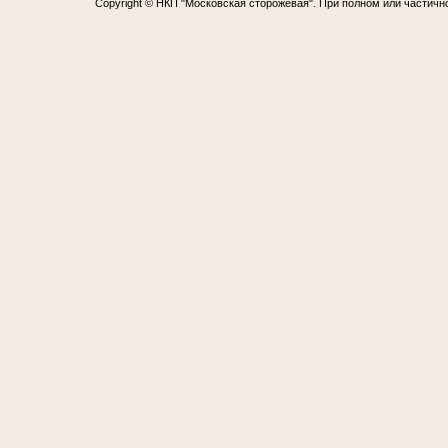
Copyright © НКП "Московская сторожевая". При полном или частичн