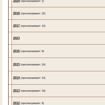
2024
(просматривают: 1)
2018
(просматривают: 25)
2017
(просматривают: 10)
2023
2016
(просматривают: 8)
2015
(просматривают: 24)
2014
(просматривают: 23)
2013
(просматривают: 29)
2012
(просматривают: 8)