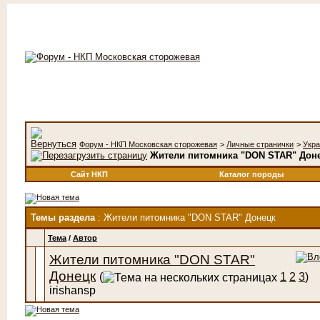
Форум - НКП Московская сторожевая
>
Личные странички
>
Укра
Жители питомника "DON STAR" Дон
Сайт НКП
Каталог породы
Темы раздела
: Жители питомника "DON STAR" Донецк
Тема
/
Автор
Жители питомника "DON STAR"
Донецк
(
1
2
3
)
irishansp