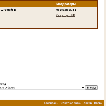
Модераторы
0, гостей: 1)
Модераторы : 1
Секретарь НКП
еход
Календарь
-
Обратная связь
-
Архив
-
Вверх