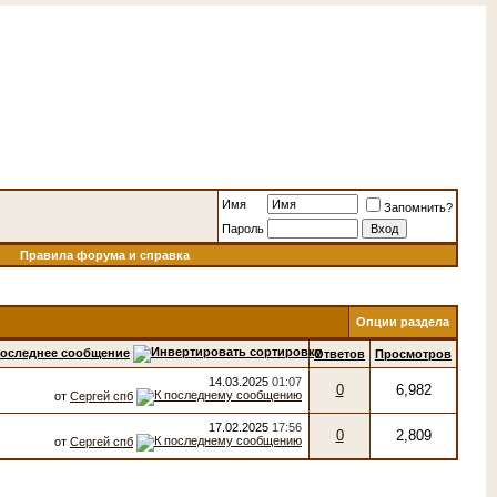
Имя
Запомнить?
Пароль
Правила форума и справка
Опции раздела
оследнее сообщение
Ответов
Просмотров
14.03.2025
01:07
0
6,982
от
Сергей спб
17.02.2025
17:56
0
2,809
от
Сергей спб