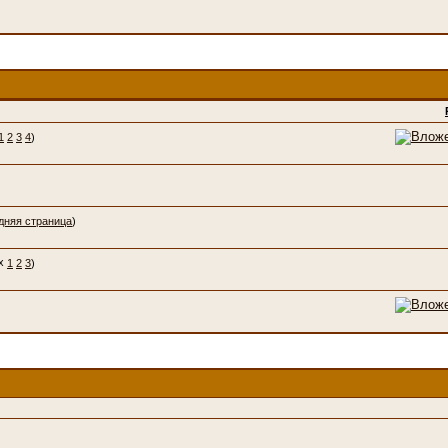
1
2
3
4
)
дняя страница
)
1
2
3
)