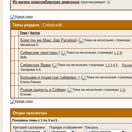
Из жизни новосибирских девчонок
(просматривают: 1)
Темы раздела
: Сибирский
Тема
/
Автор
Боря (он же Макс Дар Ратибор)
(
Меняйлов Е.
Сибирские просторы:)
(
1
2
3
)
Bellx
Сибирская Яшма
(
1
2
3
4
5
...
После
Захарова А.А.
Большие и пушистые сибиряки :)
(
Елена Раенко
Рыжая радость в Сибири
(
1
2
)
Есения
Опции просмотра
Показаны темы с 1 по 5 из 5
Критерий сортировки
Порядок отображения
Показать