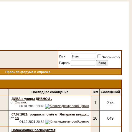
Имя
Запомнить?
Пароль
Правила форума и справка
Последнее сообщение
Тем
Сообщений
ДИВА с улицы ДИВНОЙ .
от
Оксана.
1
275
06.01.2016
13:18
07.07.2021г родился помёт от Янтарная звезда...
от
sis
16
849
04.12.2021
20:32
Новосибирск расширяется