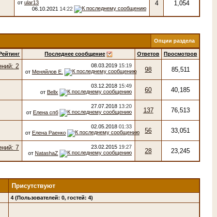
от
ular13
4
1,054
06.10.2021
14:22
Опции раздела
Рейтинг
Последнее сообщение
Ответов
Просмотров
08.03.2019
15:19
98
85,511
от
Меняйлов Е.
03.12.2018
15:49
60
40,185
от
Bellx
27.07.2018
13:20
137
76,513
от
Елена спб
02.05.2018
01:33
56
33,051
от
Елена Раенко
23.02.2015
19:27
28
23,245
от
NatashaZ
Присутствуют
4 (Пользователей: 0, гостей: 4)