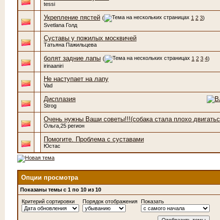
tessi
Укрепление пястей
(
1
2
3
)
Svetlana Голд
Суставы у пожилых москвичей
Татьяна Пажильцева
болят задние лапы
(
1
2
3
4
)
irinaaniri
Не наступает на лапу
Vad
Дисплазия
Strog
Очень нужны Ваши советы!!!(собака стала плохо двигатьс
Ольга,25 регион
Помогите. Проблема с суставами
Юстас
Опции просмотра
Показаны темы с 1 по 10 из 10
Критерий сортировки
Порядок отображения
Показать