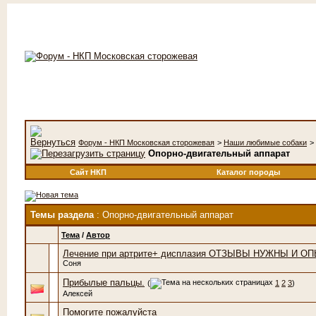
Форум - НКП Московская сторожевая
>
Наши любимые собаки
>
Опорно-двигательный аппарат
Сайт НКП
Каталог породы
Темы раздела
: Опорно-двигательный аппарат
Тема
/
Автор
Лечение при артрите+ дисплазия ОТЗЫВЫ НУЖНЫ И О
Соня
Прибылые пальцы.
(
1
2
3
)
Алексей
Помогите пожалуйста