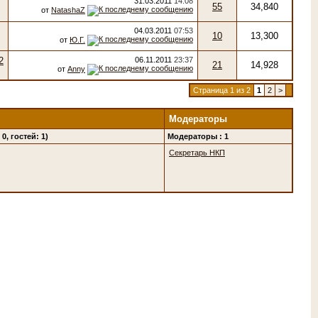
31.03.2011
14:08
55
34,840
от
NatashaZ
04.03.2011
07:53
10
13,300
от
Ю.Г.
06.11.2011
23:37
21
14,928
от
Anny
Страница 1 из 2
1
2
>
Модераторы
0, гостей: 1)
Модераторы : 1
Секретарь НКП