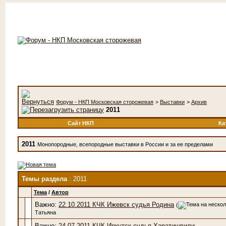
Форум - НКП Московская сторожевая
>
Выставки
>
Архив
2011
Сайт НКП
Ка
2011
Монопородные, всепородные выставки в России и за ее пределами
Темы раздела
: 2011
Тема
/
Автор
Важно:
22.10.2011 КЧК Ижевск судья Родина
(
Татьяна
Важно:
24.07.2011 КЧК Иркутск судья Харатишвили