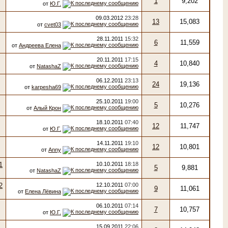
1
9,202
от
Ю.Г.
09.03.2012
23:28
13
15,083
от
cvet03
28.11.2011
15:32
6
11,559
от
Андреева Елена
20.11.2011
17:15
4
10,840
от
NatashaZ
06.12.2011
23:13
24
19,136
от
karpesha69
25.10.2011
19:00
5
10,276
от
Алый Крон
18.10.2011
07:40
12
11,747
от
Ю.Г.
14.11.2011
19:10
12
10,801
от
Anny
10.10.2011
18:18
5
9,881
от
NatashaZ
12.10.2011
07:00
9
11,061
от
Елена Лёвина
06.10.2011
07:14
7
10,757
от
Ю.Г.
15.09.2011
22:06