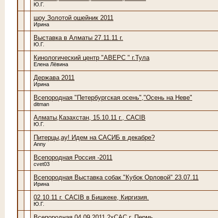
Ю.Г.
шоу Золотой ошейник 2011
Ирина
Выставка в Алматы 27.11.11 г.
Ю.Г.
Кинологический центр "АВЕРС " г.Тула
Елена Лёвина
Держава 2011
Ирина
Всепородная "Петербургская осень","Осень на Неве"
ditman
Алматы,Казахстан, 15.10.11 г., CACIB
Ю.Г.
Питерцы,ау! Идем на САСИБ в декабре?
Anny
Всепородная Россия -2011
cvet03
Всепородная Выставка собак "Кубок Орловой" 23.07.11
Ирина
02.10.11 г. CACIB в Бишкеке, Киргизия.
Ю.Г.
Всепородная 04.09.2011 2хСАС г. Пермь