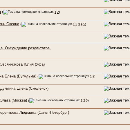
а
(
1
2
)
инь Оксана
(
1
2
3
4
5
)
да. Обсуждение результатов.
 Овсянникова Юлия (Уфа)
на Елена (Бугульма)
(
1
2
)
ндуллина Елена (Смоленск)
Ольга (Москва)
(
1
2
3
)
Терентьева Людмила (Санкт-Петербург)