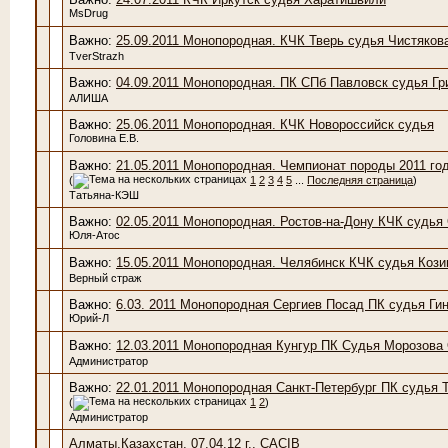
MsDrug
Важно:
25.09.2011 Монопородная. КЧК Тверь судья Чистяков
TverStrazh
Важно:
04.09.2011 Монопородная. ПК СПб Павловск судья Гр
АЛИША
Важно:
25.06.2011 Монопородная. КЧК Новороссийск судья
Головина Е.В.
Важно:
21.05.2011 Монопородная. Чемпионат породы 2011 го
(
1
2
3
4
5
...
Последняя страница
)
Татьяна-КЭШ
Важно:
02.05.2011 Монопородная. Ростов-на-Дону КЧК судья
Юля-Атос
Важно:
15.05.2011 Монопородная. Челябинск КЧК судья Кози
Верный страж
Важно:
6.03. 2011 Монопородная Сергиев Посад ПК судья Ги
Юрий-Л
Важно:
12.03.2011 Монопородная Кунгур ПК Судья Морозова 
Администратор
Важно:
22.01.2011 Монопородная Санкт-Петербург ПК судья 
(
1
2
)
Администратор
Алматы,Казахстан, 07.04.12 г., CACIB