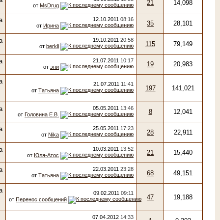
21
14,098
от
MsDrug
12.10.2011
08:16
35
28,101
от
Ирина
19.10.2011
20:58
115
79,149
от
berkli
21.07.2011
10:17
19
20,983
от
эни
21.07.2011
11:41
197
141,021
от
Татьяна
05.05.2011
13:46
8
12,041
от
Головина Е.В.
25.05.2011
17:23
28
22,911
от
Nika
10.03.2011
13:52
21
15,440
от
Юля-Атос
22.03.2011
23:28
68
49,151
от
Татьяна
09.02.2011
09:11
47
19,188
от
Перенос сообщений
07.04.2012
14:33