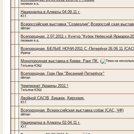
пиликин в.а.
Националка в Алматы 04 09.11 г.
Ю.Г.
Всероссийская выставка "Созвездие",Всероссий ская выстав
ditman
Всепородная. 2.07.2011 г. Кунгур "Кубок Небесной Ярмарки-20
пиликин в.а.
Всепородная. БЕЛЫЕ НОЧИ-2011 С.-Петербург,26.06.11 (CAC
Ирина
Монопородная выставка в Киеве. Ранг ПК.
(
Татьяна-КЭШ
Всепородная. Гран При "Весенний Петербург"
ditman
Чемпионат Украины 2011 !
Татьяна-КЭШ
Двойной CACIB, Бишкек, Киргизия.
Ю.Г.
Всепородная. Всероссийская выставка собак (САС, ЧФ)
ditman
Националка в Алматы 02.04.11 г.
Ю.Г.