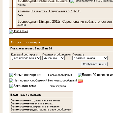
Всепородная 26.03.2011 Евразия
(
Ирина
Алматы, Казахстан. Националка 27.02.11
Ю.Г.
Всепородная 12марта 2011г- Cоревнования собак отечествен
cvet03
Опции просмотра
Показаны темы с 1 по 25 из 26
Критерий сортировки
Порядок отображения
Показать
Новые сообщения
Нет новых сообщений
Тема закрыта
Ваши права в разделе
Вы
не можете
создавать новые темы
Вы
не можете
отвечать в темах
Вы
не можете
прикреплять вложения
Вы
не можете
редактировать свои сообщения