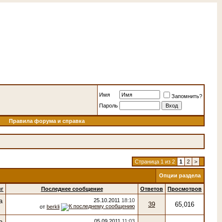
Имя
Запомнить?
Пароль
Правила форума и справка
Страница 1 из 2
1
2
>
Опции раздела
нг
Последнее сообщение
Ответов
Просмотров
25.10.2011
18:10
39
65,016
от
berkli
05.09.2011
11:03