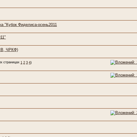
ка "Кубок Фиделиса-осень2011
11"
IB, ЧРКФ)
1
2
3
4
)