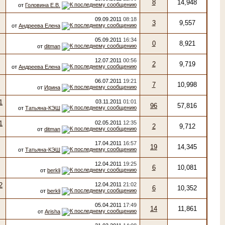
8
14,948
от
Головина Е.В.
09.09.2011
08:18
3
9,557
от
Андреева Елена
05.09.2011
16:34
0
8,921
от
ditman
12.07.2011
00:56
2
9,719
от
Андреева Елена
06.07.2011
19:21
7
10,998
от
Ирина
03.11.2011
01:01
96
57,816
от
Татьяна-КЭШ
02.05.2011
12:35
2
9,712
от
ditman
17.04.2011
16:57
19
14,345
от
Татьяна-КЭШ
12.04.2011
19:25
6
10,081
от
berkli
12.04.2011
21:02
6
10,352
от
berkli
05.04.2011
17:49
14
11,861
от
Arisha