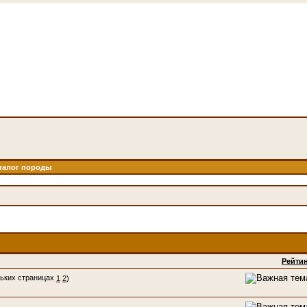
талог породы
Рейти
1
2
)