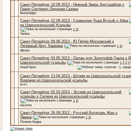
Санкт-Петербург 10.09.2013 - Нежный Зверь Бестшайгри х
Гранд Сентинел Ледяная Сказка
Bestshaigri
Санкт-Петербург 22.09.2013 - Созвездие Льва Вульф х Айка
из Царскосельской Усадьбы
(
1
2
)
Yanina
Санкт-Петербург 09.06.2013 - Ю Питер Московский х
Любимый Друг Харизма
(
1
2
)
ditman
Санкт-Петербург 03.05.2013 - Орлан для Золотофф Града х В
Царскосельской усадьбы
(
1
2
3
4
Алый Крон
Санкт-Петербург 13.04.2013 - Шторм из Царскосельской усад
Ворожея из Царскосельской усадьбы
м.и.г.
Санкт-Петербург 02.03.2013 - Эссияр из Царскосельской
усадьбы х Селена из Царскосельской усадьбы
(
1
2
)
касатка
Санкт-Петербург 26.09.2012 - Русский Богатырь Жан х
Ямина
(
1
2
)
Полина Андра