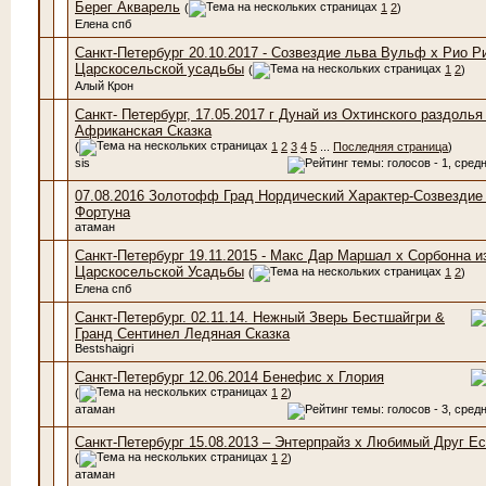
Берег Акварель
(
1
2
)
Елена спб
Санкт-Петербург 20.10.2017 - Созвездие льва Вульф х Рио Р
Царскосельской усадьбы
(
1
2
)
Алый Крон
Санкт- Петербург, 17.05.2017 г Дунай из Охтинского раздолья
Африканская Сказка
(
1
2
3
4
5
...
Последняя страница
)
sis
07.08.2016 Золотофф Град Нордический Характер-Созвездие
Фортуна
атаман
Санкт-Петербург 19.11.2015 - Макс Дар Маршал х Сорбонна и
Царскосельской Усадьбы
(
1
2
)
Елена спб
Санкт-Петербург. 02.11.14. Нежный Зверь Бестшайгри &
Гранд Сентинел Ледяная Сказка
Bestshaigri
Санкт-Петербург 12.06.2014 Бенефис x Глория
(
1
2
)
атаман
Санкт-Петербург 15.08.2013 – Энтерпрайз х Любимый Друг Е
(
1
2
)
атаман