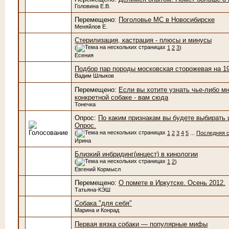
Головина Е.В.
Перемещено:
Поголовье МС в Новосибирске
Меняйлов Е.
Стерилизация, кастрация - плюсы и минусы
(
1
2
3
)
Есения
Подбор пар породы московская сторожевая на 19
Вадим Шлыков
Перемещено:
Если вы хотите узнать чье-либо м
конкретной собаке - вам сюда
Тонечка
Опрос:
По каким признакам вы будете выбирать 
Опрос.
(
1
2
3
4
5
...
Последняя 
Ирина
Близкий инбридинг(инцест) в кинологии
(
1
2
)
Евгений Кормысл
Перемещено:
О помете в Иркутске. Осень 2012.
Татьяна-КЭШ
Собака "для себя"
Марина и Конрад
Первая вязка собаки — популярные мифы