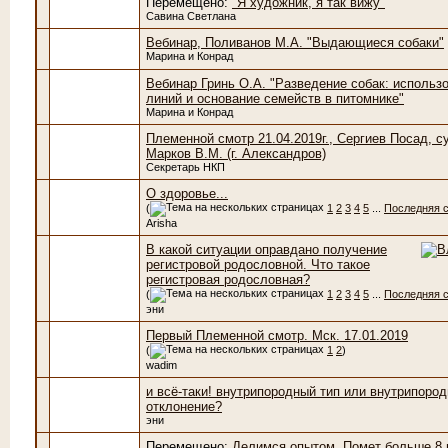
Перемещено:
"Я художник, я так вижу"
Савина Светлана
Вебинар, Поливанов М.А. "Выдающиеся собаки"
Марина и Конрад
Вебинар Гринь О.А. "Разведение собак: использ
линий и основание семейств в питомнике"
Марина и Конрад
Племенной смотр 21.04.2019г., Сергиев Посад, с
Марков В.М. (г. Александров)
Секретарь НКП
О здоровье...
(
1
2
3
4
5
...
Последняя 
Arisha
В какой ситуации оправдано получение
регистровой родословной. Что такое
регистровая родословная?
(
1
2
3
4
5
...
Последняя 
эни
Первый Племенной смотр. Мск. 17.01.2019
(
1
2
)
wadim
и всё-таки! внутрипородный тип или внутрипоро
отклонение?
эни
Перемещено:
Делимся опытом. Помет больше 8 