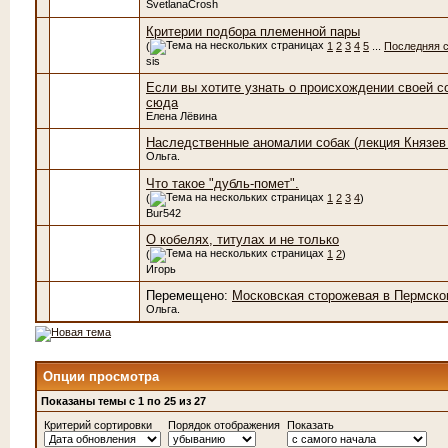
SvetlanaCrosh
Критерии подбора племенной пары
(
1
2
3
4
5
...
Последняя 
sis
Если вы хотите узнать о происхождении своей со
сюда
Елена Лёвина
Наследственные аномалии собак (лекция Князев 
Ольга.
Что такое "дубль-помет".
(
1
2
3
4
)
Bur542
О кобелях, титулах и не только
(
1
2
)
Игорь
Перемещено:
Московская сторожевая в Пермско
Ольга.
Опции просмотра
Показаны темы с 1 по 25 из 27
Критерий сортировки
Порядок отображения
Показать