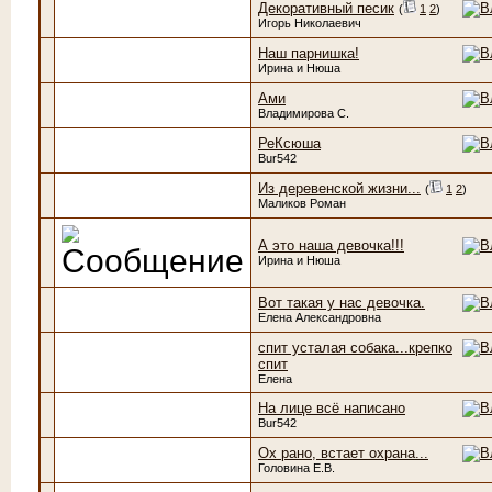
Декоративный песик
(
1
2
)
Игорь Николаевич
Наш парнишка!
Ирина и Нюша
Ами
Владимирова С.
РеКсюша
Bur542
Из деревенской жизни...
(
1
2
)
Маликов Роман
А это наша девочка!!!
Ирина и Нюша
Вот такая у нас девочка.
Елена Александровна
спит усталая собака...крепко
спит
Елена
На лице всё написано
Bur542
Ох рано, встает охрана...
Головина Е.В.