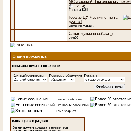
МС и хозяин! Насколько мы похож
(
1
2
3
4
)
Татьяна-КЭШ
Гера из ЦУ. Частично, но на
ручках!
Фоменко Наталья
Самая чумазая собака ))
cvet03
Опции просмотра
Показаны темы с 1 по 15 из 15
Критерий сортировки
Порядок отображения
Показать
Новые сообщения
Нет новых сообщений
Тема закрыта
Ваши права в разделе
Вы
не можете
создавать новые темы