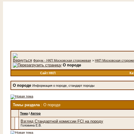
Форум - НКП Московская сторожевая
>
НКП Московская сторож
О породе
Сайт НКП
Ка
О породе
Информация о породе, стандарт породы
Темы раздела
: О породе
Тема
/
Автор
Взгляд Стандартной комиссии FCI на породу
Головина Е.В.