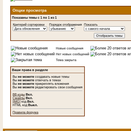
Опции просмотра
Показаны темы с 1 по 1 из 1
Критерий сортировки
Порядок отображения
Показать
Новые сообщения
Нет новых сообщений
Тема закрыта
Ваши права в разделе
Вы
не можете
создавать новые темы
Вы
не можете
отвечать в темах
Вы
не можете
прикреплять вложения
Вы
не можете
редактировать свои сообщения
BB коды
Вкл.
Смайлы
Вкл.
[IMG]
код
Вкл.
HTML код
Выкл.
Правила форума