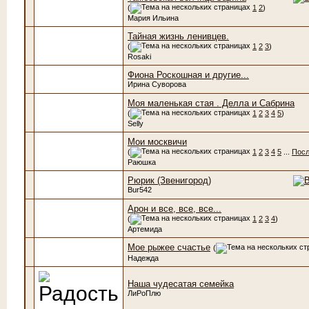
(
1
2
)
Мария Ильина
Тайная жизнь ленивцев.
(
1
2
3
)
Rosaki
Фиона Роскошная и другие...
Ирина Суворова
Моя маленькая стая . Делла и Сабрина
(
1
2
3
4
5
)
Selly
Мои москвичи
(
1
2
3
4
5
...
Посл
Раюшка
Рюрик (Звенигород)
Bur542
Арон и все, все, все...
(
1
2
3
4
)
Артемида
Мое рыжее счастье
(
Надежда
Наша чудесатая семейка
ЛиРоПлю