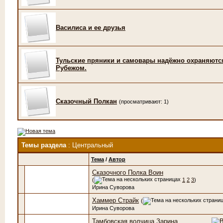
Василиса и ее друзья
Тульские пряники и самовары надёжно охраняютс
Рубежом.
Сказочный Полкан
(просматривают: 1)
Темы раздела
: Центральный
Тема
/
Автор
Сказочного Полка Воин
(
1
2
3
)
Ирина Суворова
Хаммер Страйк
(
Ирина Суворова
Тамбовская волчица Зарина