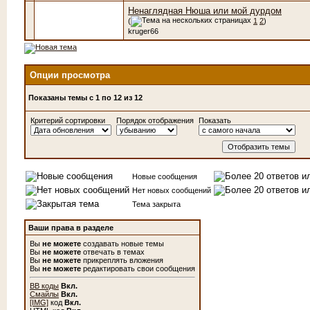
Ненаглядная Нюша или мой дурдом
(
1
2
)
kruger66
Опции просмотра
Показаны темы с 1 по 12 из 12
Критерий сортировки
Порядок отображения
Показать
Новые сообщения
Нет новых сообщений
Тема закрыта
Ваши права в разделе
Вы
не можете
создавать новые темы
Вы
не можете
отвечать в темах
Вы
не можете
прикреплять вложения
Вы
не можете
редактировать свои сообщения
BB коды
Вкл.
Смайлы
Вкл.
[IMG]
код
Вкл.