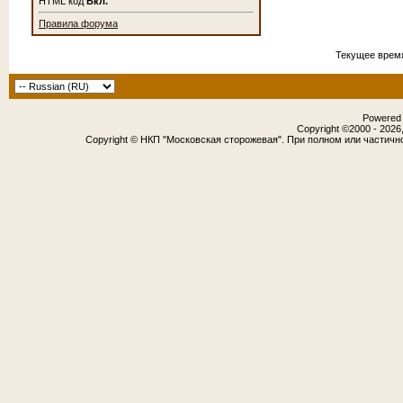
HTML код
Вкл.
Правила форума
Текущее врем
Powered b
Copyright ©2000 - 2026,
Copyright © НКП "Московская сторожевая". При полном или частичн