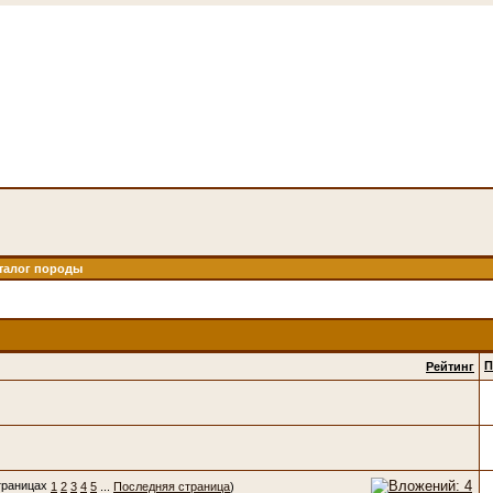
талог породы
П
Рейтинг
1
2
3
4
5
...
Последняя страница
)