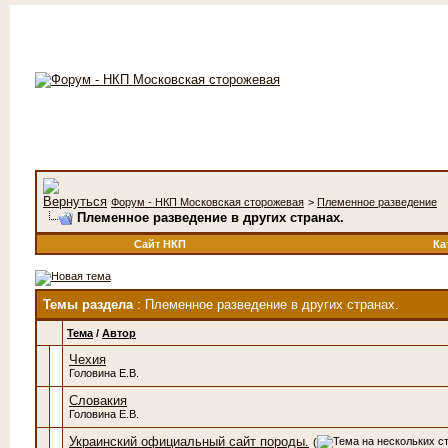
Форум - НКП Московская сторожевая
>
Племенное разведение
Племенное разведение в других странах.
Сайт НКП
Ка
Темы раздела
: Племенное разведение в других странах.
Тема
/
Автор
Чехия
Головина Е.В.
Словакия
Головина Е.В.
Украинский официальный сайт породы.
(