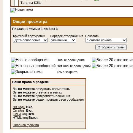
Татьяна-КЭШ
Опции просмотра
Показаны темы с 1 по 3 из 3
Критерий сортировки
Порядок отображения
Показать
Новые сообщения
Нет новых сообщений
Тема закрыта
Ваши права в разделе
Вы
не можете
создавать новые темы
Вы
не можете
отвечать в темах
Вы
не можете
прикреплять вложения
Вы
не можете
редактировать свои сообщения
BB коды
Вкл.
Смайлы
Вкл.
[IMG]
код
Вкл.
HTML код
Выкл.
Правила форума