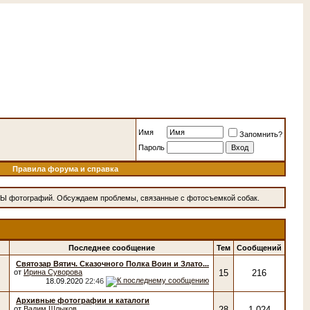
Имя
Запомнить?
Пароль
Правила форума и справка
СЫ фотографий. Обсуждаем проблемы, связанные с фотосъемкой собак.
Последнее сообщение
Тем
Сообщений
Святозар Вятич. Сказочного Полка Воин и Злато...
от
Ирина Суворова
15
216
18.09.2020
22:46
Архивные фотографии и каталоги
от
Вадим Шлыков
28
1,024