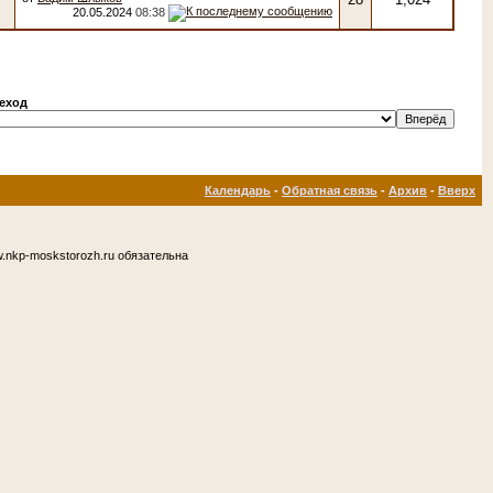
20.05.2024
08:38
еход
Календарь
-
Обратная связь
-
Архив
-
Вверх
.nkp-moskstorozh.ru обязательна