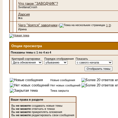
Что такое "ЗАВОДЧИК"?
SvetlanaCrosh
Дарсия
lika
Чего "боятся" заводчики
(
1
2
)
Ирина
Опции просмотра
Показаны темы с 1 по 4 из 4
Критерий сортировки
Порядок отображения
Показать
Новые сообщения
Нет новых сообщений
Тема закрыта
Ваши права в разделе
Вы
не можете
создавать новые темы
Вы
не можете
отвечать в темах
Вы
не можете
прикреплять вложения
Вы
не можете
редактировать свои сообщения