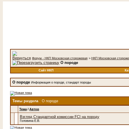
Форум - НКП Московская сторожевая
>
НКП Московская сторож
О породе
Сайт НКП
Ка
О породе
Информация о породе, стандарт породы
Темы раздела
: О породе
Тема
/
Автор
Взгляд Стандартной комиссии FCI на породу
Головина Е.В.