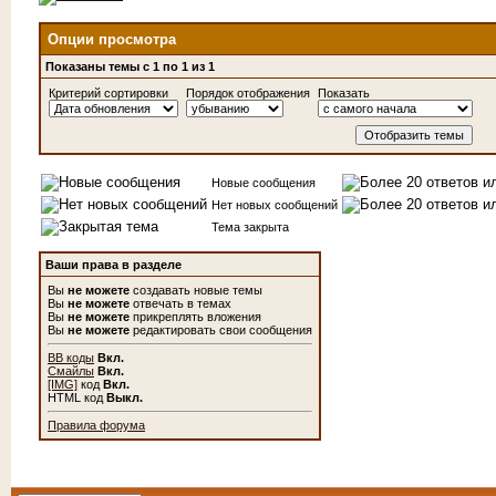
Опции просмотра
Показаны темы с 1 по 1 из 1
Критерий сортировки
Порядок отображения
Показать
Новые сообщения
Нет новых сообщений
Тема закрыта
Ваши права в разделе
Вы
не можете
создавать новые темы
Вы
не можете
отвечать в темах
Вы
не можете
прикреплять вложения
Вы
не можете
редактировать свои сообщения
BB коды
Вкл.
Смайлы
Вкл.
[IMG]
код
Вкл.
HTML код
Выкл.
Правила форума