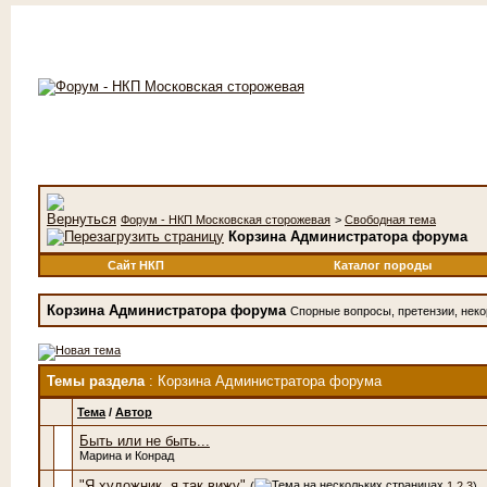
Форум - НКП Московская сторожевая
>
Свободная тема
Корзина Администратора форума
Сайт НКП
Каталог породы
Корзина Администратора форума
Спорные вопросы, претензии, некор
Темы раздела
: Корзина Администратора форума
Тема
/
Автор
Быть или не быть...
Марина и Конрад
"Я художник, я так вижу"
(
1
2
3
)