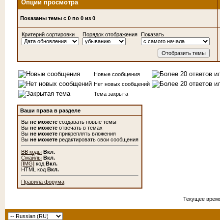
Опции просмотра
Показаны темы с 0 по 0 из 0
Критерий сортировки
Порядок отображения
Показать
Новые сообщения
Нет новых сообщений
Тема закрыта
Ваши права в разделе
Вы
не можете
создавать новые темы
Вы
не можете
отвечать в темах
Вы
не можете
прикреплять вложения
Вы
не можете
редактировать свои сообщения
BB коды
Вкл.
Смайлы
Вкл.
[IMG]
код
Вкл.
HTML код
Вкл.
Правила форума
Текущее врем