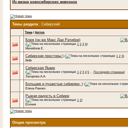
Из жизни новосибирских девчонок
Темы раздела
: Сибирский
Тема
/
Автор
Боря (он же Макс Дар Ратибор)
(
1
2
3
4
)
Меняйлов Е.
Сибирские просторы:)
(
1
2
3
)
Bellx
Сибирская Яшма
(
1
2
3
4
5
...
Последняя страница
)
Захарова А.А.
Большие и пушистые сибиряки :)
(
Елена Раенко
Рыжая радость в Сибири
(
1
2
)
Есения
Опции просмотра