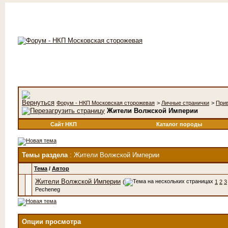
Форум - НКП Московская сторожевая
>
Личные странички
>
При
Жители Волжской Империи
Сайт НКП
Каталог породы
Темы раздела
: Жители Волжской Империи
Тема
/
Автор
Жители Волжской Империи
(
1
2
3
Pecheneg
Опции просмотра