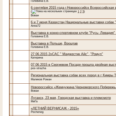
Головина Е.В.
6 сентября 2015 года г.Новороссийск Всероссийская
(
1
2
3
)
Вован
6 и 7 июня Казахстан Национальные выставки собак "
Анна72
Выставка в конно-спортивном клубе "Русь- Левадия"
Головина Е.В.
Выставка в Польше, Вроцлав
Головина Е.В.
27.06.2015 2хСАС " Маджестик Айс" ,"Ромул"
Катерина
07.06.2015 в Сергиевом Посаде прошла двойная выс
pos-strazha
Региональная выставка собак всех пород в г Кимры 
Маликов Роман
Новороссийск «Жемчужина Черноморского Побережья
Вован
Луганск, 23 мая, Городская выставка и племсмотр
МиГа
«ЛЕТНИЙ ВЕРНИСАЖ - 2015»
Pecheneg