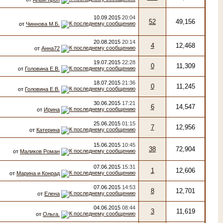
10.09.2015
20:04
52
49,156
от
Чиннова М.Б.
20.08.2015
20:14
4
12,468
от
Анна72
19.07.2015
22:28
0
11,309
от
Головина Е.В.
18.07.2015
21:36
0
11,245
от
Головина Е.В.
30.06.2015
17:21
6
14,547
от
Ирина
25.06.2015
01:15
7
12,956
от
Катерина
15.06.2015
10:45
38
72,904
от
Маликов Роман
07.06.2015
15:31
1
12,606
от
Марина и Конрад
07.06.2015
14:53
8
12,701
от
Елена
04.06.2015
08:44
3
11,619
от
Ольга.