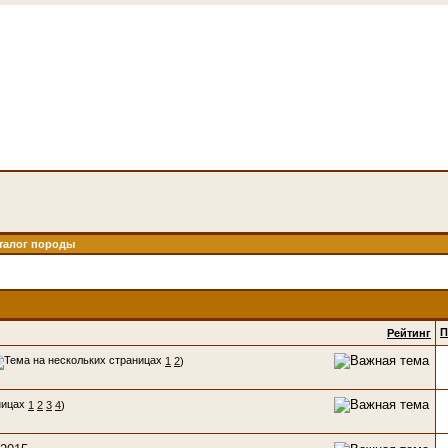
талог породы
П
Рейтинг
1
2
)
1
2
3
4
)