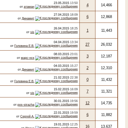
23.05.2015
13:50
4
14,466
от
атаман
27.04.2015
18:09
6
12,868
от
Динамит
26.04.2015
18:25
1
11,443
от
sis
04.04.2015
13:34
27
26,032
от
Головина Е.В.
08.03.2015
23:01
3
12,187
от
марс-нск
04.03.2015
15:27
2
12,310
от
Динамит
21.02.2015
22:38
0
11,432
от
Головина Е.В.
15.02.2015
16:09
7
11,321
от
sis
30.01.2015
19:56
12
14,735
от
pos-strazha
22.01.2015
19:59
6
11,882
от
Сергей А.
19.01.2015
12:25
16
13,637
от
Ирина