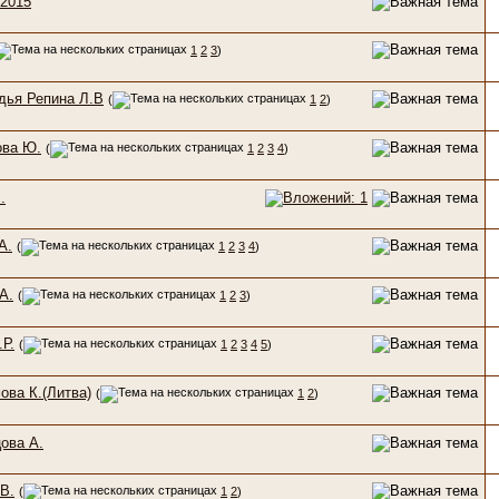
2015
1
2
3
)
удья Репина Л.В
(
1
2
)
ова Ю.
(
1
2
3
4
)
.
А.
(
1
2
3
4
)
А.
(
1
2
3
)
.Р.
(
1
2
3
4
5
)
ова К.(Литва)
(
1
2
)
ова А.
В.
(
1
2
)