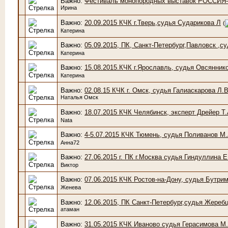
Важно:
Фестиваль монопородных выставок РОССИЯ-
Ирина
Важно:
20.09.2015 КЧК г.Тверь,судья Сударикова Л
(
Катерина
Важно:
05.09.2015, ПК, Санкт-Петербург,Павловск ,с
Катерина
Важно:
15.08.2015.КЧК г.Ярославль, судья Овсянник
Катерина
Важно:
02.08.15 КЧК г. Омск, судья Галиаскарова Л.В
Наталья Омск
Важно:
18.07.2015 КЧК Челябинск, эксперт Дрейер Т.
Nata
Важно:
4-5.07.2015 КЧК Тюмень, судья Поливанов М.
Анна72
Важно:
27.06.2015 г. ПК г.Москва судья Гиндуллина Е
Виктор
Важно:
07.06.2015 КЧК Ростов-на-Дону, судья Бутрим
Женева
Важно:
12.06.2015, ПК Санкт-Петербург,судья Жеребц
атаман
Важно:
31.05.2015 КЧК Иваново судья Герасимова М.