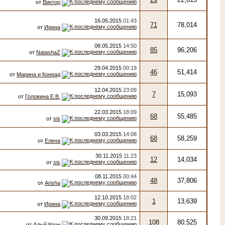
от
Виктор
16.05.2015
01:43
71
78,014
от
Ирина
08.05.2015
14:50
85
96,206
от
NatashaZ
29.04.2015
00:19
46
51,414
от
Марина и Конрад
12.04.2015
23:09
7
15,093
от
Головина Е.В.
22.03.2015
18:09
68
55,485
от
sis
03.03.2015
14:08
68
58,259
от
Елена
30.11.2015
11:23
12
14,034
от
sis
08.11.2015
00:44
48
37,806
от
Arisha
12.10.2015
18:02
1
13,639
от
Ирина
30.09.2015
18:21
108
80,525
от
Алый Крон