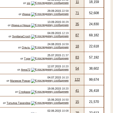
11
18,159
от
sis
29.09.2015
22:58
71
52,608
от
Ирина
13.09.2015
00:29
35
24,830
от
Ирина и Нюша
04.09.2015
12:19
87
69,182
от
SvetlanaCrosh
24.08.2015
16:59
18
22,618
от
Ольга.
25.07.2015
21:37
83
57,192
от
Тэри
12.07.2015
10:20
54
38,602
от
Анна72
04.07.2015
16:10
122
99,674
от
Маликов Роман
19.06.2015
18:20
41
26,418
от
Стефани
15.06.2015
16:50
15
21,570
от
Татьяна Таначёва
02.06.2015
10:08
29
22,613