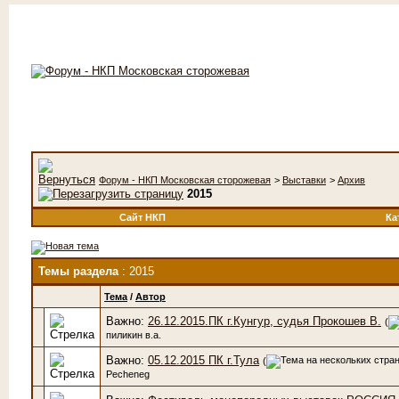
Форум - НКП Московская сторожевая
>
Выставки
>
Архив
2015
Сайт НКП
Ка
Темы раздела
: 2015
Тема
/
Автор
Важно:
26.12.2015.ПК г.Кунгур, судья Прокошев В.
(
пиликин в.а.
Важно:
05.12.2015 ПК г.Тула
(
Pecheneg