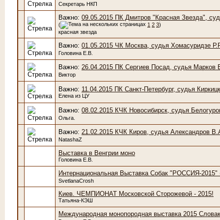
Секретарь НКП
Важно:
09.05.2015 ПК Дмитров "Красная Звезда", су
(
1
2
3
)
красная звезда
Важно:
01.05.2015 ЧК Москва, судья Хомасуридзе Р.Р
Головина Е.В.
Важно:
26.04.2015 ПК Сергиев Посад, судья Марков 
Виктор
Важно:
11.04.2015 ПК Санкт-Петербург, судья Киркицк
Елена из ЦУ
Важно:
08.02.2015 КЧК Новосибирск, судья Белогуро
Ольга.
Важно:
21.02.2015 КЧК Киров, судья Александров В.
NatashaZ
Выставка в Венгрии моно
Головина Е.В.
Интернациональная Выставка Собак "РОССИЯ-2015" 
SvetlanaCrosh
Киев. ЧЕМПИОНАТ Московской Сторожевой - 2015!
Татьяна-КЭШ
Международная монопородная выставка 2015 Слова