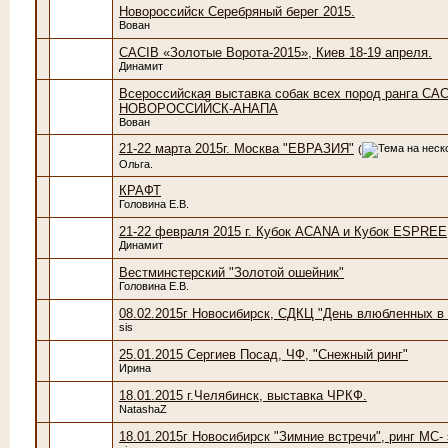
Новороссийск Серебряный берег 2015.
Вован
САСIB «Золотые Ворота-2015», Киев 18-19 апреля.
Динамит
Всероссийская выставка собак всех пород ранга 
НОВОРОССИЙСК-АНАПА
Вован
21-22 марта 2015г. Москва "ЕВРАЗИЯ"
(
Ольга.
КРАФТ
Головина Е.В.
21-22 февраля 2015 г. Кубок ACANA и Кубок ESPREE
Динамит
Вестминстерский "Золотой ошейник"
Головина Е.В.
08.02.2015г Новосибирск, СДКЦ "День влюбленных в 
sis
25.01.2015 Сергиев Посад, ЧФ, "Снежный ринг"
Ирина
18.01.2015 г.Челябинск, выставка ЧРКФ.
NatashaZ
18.01.2015г Новосибирск "Зимние встречи", ринг МС-