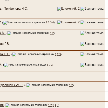
дья Трифонова И.С.
.
(
1
2
3
4
)
В.М.
(
1
2
)
ая Г.В.
ва С.О.
(
1
2
3
)
А.
(
1
2
3
)
(Двойной CACIB)
(
1
2
)
кия
(
1
2
3
4
5
)