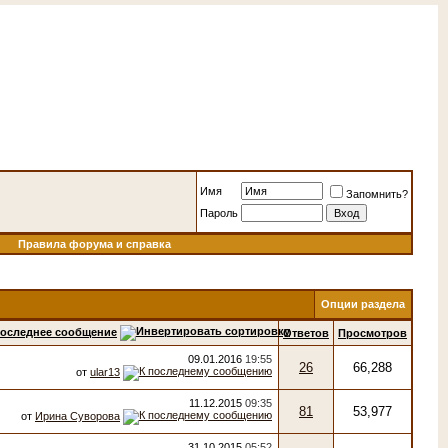
Имя
Запомнить?
Пароль
Правила форума и справка
Опции раздела
оследнее сообщение
Ответов
Просмотров
09.01.2016
19:55
26
66,288
от
ular13
11.12.2015
09:35
81
53,977
от
Ирина Суворова
31.10.2015
05:52