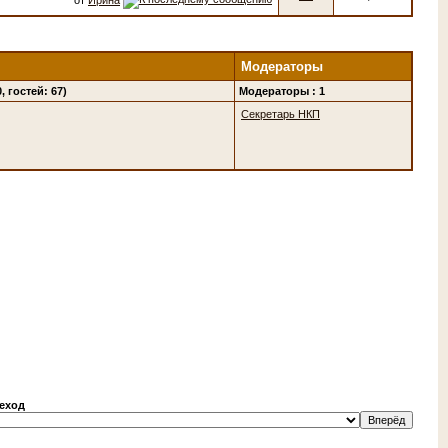
Модераторы
, гостей: 67)
Модераторы : 1
Секретарь НКП
еход