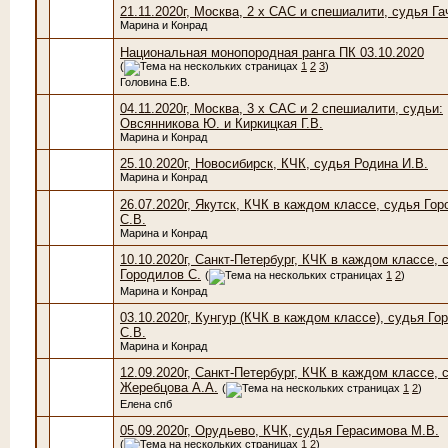
21.11.2020г, Москва, 2 х САС и спешиалити, судья Га
Марина и Конрад
Национальная монопородная ранга ПК 03.10.2020
(
1
2
3
)
Головина Е.В.
04.11.2020г, Москва, 3 х САС и 2 спешиалити, судьи:
Овсянникова Ю. и Киркицкая Г.В.
Марина и Конрад
25.10.2020г, Новосибирск, КЧК, судья Родина И.В.
Марина и Конрад
26.07.2020г, Якутск, КЧК в каждом классе, судья Го
С.В.
Марина и Конрад
10.10.2020г, Санкт-Петербург, КЧК в каждом классе, 
Городилов С.
(
1
2
)
Марина и Конрад
03.10.2020г, Кунгур (КЧК в каждом классе), судья Го
С.В.
Марина и Конрад
12.09.2020г, Санкт-Петербург, КЧК в каждом классе, 
Жеребцова А.А.
(
1
2
)
Елена спб
05.09.2020г, Орудьево, КЧК, судья Герасимова М.В.
(
1
2
)