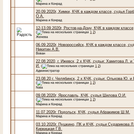
Марина и Конрад
20.09.2020г, Химки, КЧК в каждом классе, судья Гор
О.А.
Марина и Конрад
12-13.09.2020г, Ростов-на-Дону, КЧК в каждом классе
(
1
2
)
Женева
06.09.2020г, Новороссийск, КЧК в каждом классе, су
Никитин А.В.
Вован
22.08.2020, г. Ижевск, 2 х КЧК, судьи: Хамитова Л. 
И.
(
1
2
)
Администратор
23.08.20 г. Челябинск, 2 х КЧК, судьи: Олькова Ю. и
(
1
2
)
Nata
09.08.2020г, Ярославль, КЧК, судья Шилова О.И.
(
1
2
)
Марина и Конрад
11.07.2020г. Подольск, КЧК, судья Абракимов Ш.М.
Марина и Конрад
03.10.2020г. Пушкино, ПК и КЧК, судьи Сударикова Л
Киркицкая Г.В.
Марина и Конрад