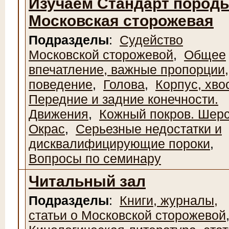
Изучаем Стандарт пород
Московская сторожевая
Подразделы
:
Судейство
Московской сторожевой
,
Общее
впечатление, важные пропорции,
поведение
,
Голова
,
Корпус, хво
Передние и задние конечности.
Движения
,
Кожный покров. Шерс
Окрас
,
Серьезные недостатки и
дисквалифицирующие пороки
,
Вопросы по семинару
Читальный зал
Подразделы
:
Книги, журналы,
статьи о Московской сторожевой