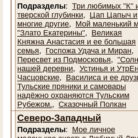
Подразделы
:
Три любимых "К" 
тверской глубинки
,
Цап Цапыч и
многие другие
,
Мой маленький 
"Злато Екатерины"
,
Великая
Княжна Анастасия и ее большая
семья
,
Госпожа Удача и Миран
,
Пересвет из Подмосковья
,
"Солн
нашей деревни
,
Устинья и УтрЕ
Часцовские
,
Василиса и ее друз
Тульские пряники и самовары
надёжно охраняются Тульским
Рубежом.
,
Сказочный Полкан
Северо-Западный
Подразделы
:
Мое личное