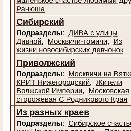
маленькое счастье Любимый Дру
Ранюша
Сибирский
Подразделы
:
ДИВА с улицы
Дивной
,
Москвичи-томичи
,
Из
жизни новосибирских девчонок
Приволжский
Подразделы
:
Москвичи на Вятк
КРИТ Нижегородский
,
Жители
Волжской Империи
,
Московская
сторожевая С Родникового Края
Из разных краев
Подразделы
:
Сибирское счасть