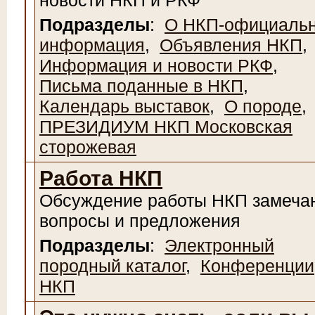
новости НКП и РКФ
Подразделы
:
О НКП-официаль
информация
,
Объявления НКП
,
Информация и новости РКФ
,
Письма поданные в НКП
,
Календарь выставок
,
О породе
,
ПРЕЗИДИУМ НКП Московская
сторожевая
Работа НКП
Обсуждение работы НКП замеча
вопросы и предложения
Подразделы
:
Электронный
породный каталог
,
Конференции
НКП