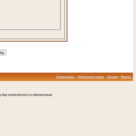
Календарь
-
Обратная связь
-
Архив
-
Вверх
.nkp-moskstorozh.ru обязательна