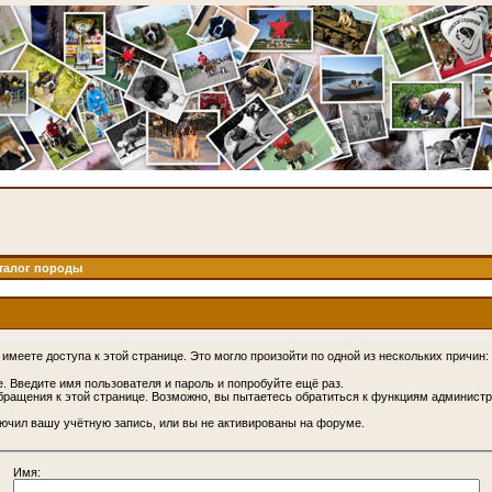
талог породы
имеете доступа к этой странице. Это могло произойти по одной из нескольких причин:
. Введите имя пользователя и пароль и попробуйте ещё раз.
бращения к этой странице. Возможно, вы пытаетесь обратиться к функциям администр
.
ючил вашу учётную запись, или вы не активированы на форуме.
Имя: