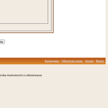
Календарь
-
Обратная связь
-
Архив
-
Вверх
.nkp-moskstorozh.ru обязательна