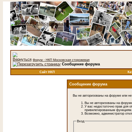
Форум - НКП Московская сторожевая
Сообщение форума
Сайт НКП
Ка
Сообщение форума
Вы не авторизованы на форуме или не 
Вы не авторизованы на форуме
У вас недостаточно прав для о
привилегированным функциям
Возможно, администратор откл
Вход