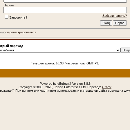
Пароль:
Забыли пароль?
Запомнить?
димо
зарегистрироваться
.
трый переход
Текущее время:
16:38
. Часовой пояс GMT +3.
Powered by vBulletin® Version 3.8.6
Copyright ©2000 - 2026, Jelsoft Enterprises Ltd. Перевод:
zCarot
орожевая". При полном или частичном использовании материалов сайта ссылка на www