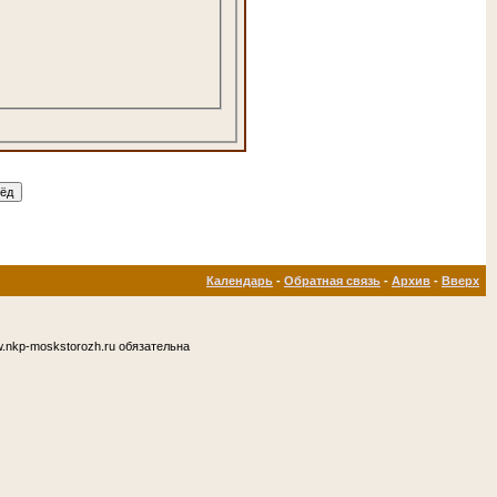
Календарь
-
Обратная связь
-
Архив
-
Вверх
.nkp-moskstorozh.ru обязательна