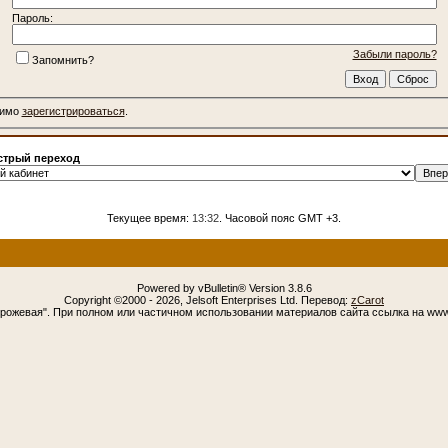
Пароль:
Забыли пароль?
Запомнить?
димо
зарегистрироваться
.
трый переход
Текущее время:
13:32
. Часовой пояс GMT +3.
Powered by vBulletin® Version 3.8.6
Copyright ©2000 - 2026, Jelsoft Enterprises Ltd. Перевод:
zCarot
орожевая". При полном или частичном использовании материалов сайта ссылка на www