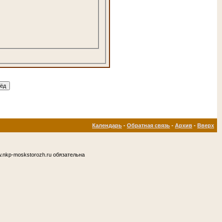
Календарь
-
Обратная связь
-
Архив
-
Вверх
.nkp-moskstorozh.ru обязательна