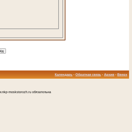
Календарь
-
Обратная связь
-
Архив
-
Вверх
.nkp-moskstorozh.ru обязательна