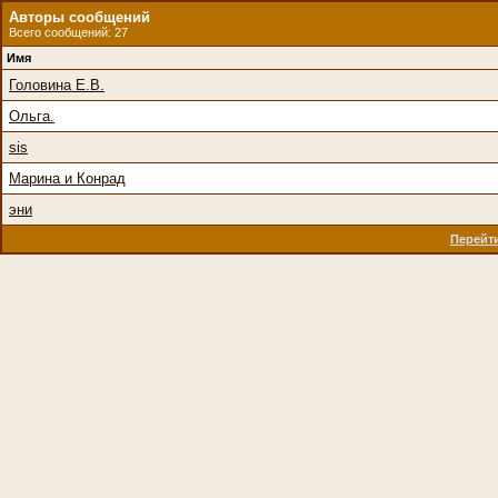
Авторы сообщений
Всего сообщений: 27
Имя
Головина Е.В.
Ольга.
sis
Марина и Конрад
эни
Перейти