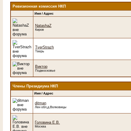
Ревизионная комиссия НКП
Имя / Адрес
NatashaZ
Киров
TverStrazh
Тверь
Виктор
Подмосковье
Члены Президиума НКП
Имя / Адрес
ditman
Лен обл,д.Волковицы
Головина Е.В.
Москва