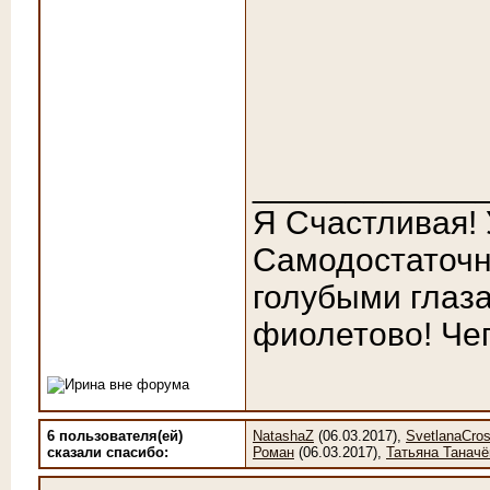
____________
Я Счастливая!
Самодостаточн
голубыми глаза
фиолетово! Чег
6 пользователя(ей)
NatashaZ
(06.03.2017),
SvetlanaCro
сказали cпасибо:
Роман
(06.03.2017),
Татьяна Таначё