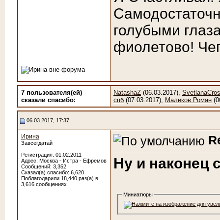
Самодостаточн
голубыми глаза
фиолетово! Чег
7 пользователя(ей)
NatashaZ
(06.03.2017),
SvetlanaCro
сказали cпасибо:
спб
(07.03.2017),
Маликов Роман
(0
06.03.2017, 17:37
Ирина
R
Завсегдатай
Регистрация: 01.02.2011
Ну и наконец 
Адрес: Москва - Истра - Ефремов
Сообщений: 3,352
Сказал(а) спасибо: 6,620
Поблагодарили 18,440 раз(а) в
3,616 сообщениях
Миниатюры