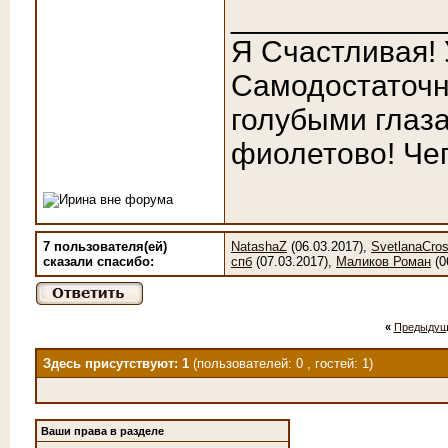
____________
Я Счастливая!
Самодостаточн
голубыми глаза
фиолетово! Чег
7 пользователя(ей)
NatashaZ
(06.03.2017),
SvetlanaCro
сказали cпасибо:
спб
(07.03.2017),
Маликов Роман
(0
«
Предыдущ
Здесь присутствуют: 1
(пользователей: 0 , гостей: 1)
Ваши права в разделе