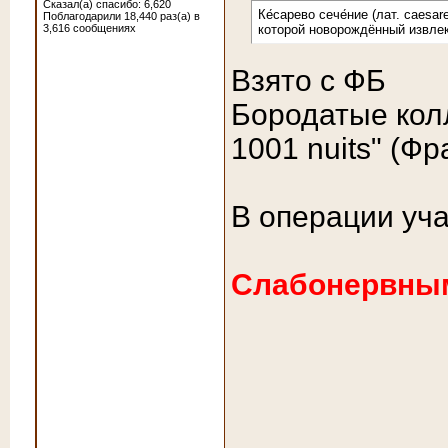
Сказал(а) спасибо: 6,620
Ке́сарево сече́ние (лат. caes
Поблагодарили 18,440 раз(а) в
3,616 сообщениях
которой новорождённый извлек
Взято с ФБ
Бородатые колл
1001 nuits" (Ф
В операции уча
Слабонервным