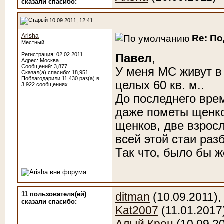
сказали cпасибо:
10.09.2011, 12:41
Arisha
Re: П
Местный
Регистрация: 02.02.2011
Павел
,
Адрес: Москва
Сообщений: 3,877
У меня МС живут в
Сказал(а) спасибо: 18,951
Поблагодарили 11,430 раз(а) в
целых 60 кв. м.
.
3,922 сообщениях
До последнего вре
даже пометы щенк
щенков, две взросл
всей этой стаи раз
Так что, было бы 
11 пользователя(ей)
ditman
(10.09.2011),
сказали cпасибо:
Kat2007
(11.01.2017