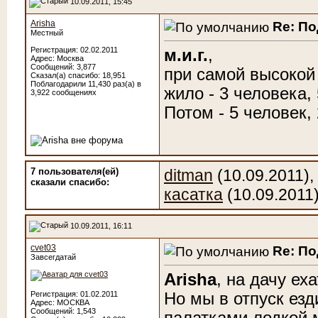
10.09.2011, 15:45
Arisha
Re: П
Местный
Регистрация: 02.02.2011
м.и.г.
,
Адрес: Москва
Сообщений: 3,877
при самой высокой 
Сказал(а) спасибо: 18,951
Поблагодарили 11,430 раз(а) в
жило - 3 человека,
3,922 сообщениях
Потом - 5 человек,
7 пользователя(ей)
ditman
(10.09.2011),
сказали cпасибо:
касатка
(10.09.2011
10.09.2011, 16:11
cvet03
Re: П
Завсегдатай
Arisha
, на дачу ех
Но мы в отпуск езд
Регистрация: 01.02.2011
Адрес: МОСКВА
Сообщений: 1,543
палатками,лодкой,м