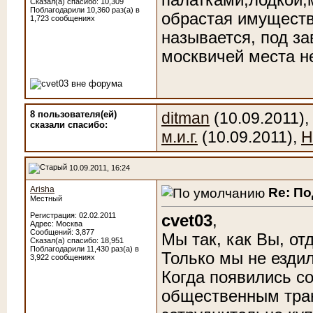
Сказал(а) спасибо: 10,309
Поблагодарили 10,360 раз(а) в
обрастая имуществ
1,723 сообщениях
называется, под за
москвичей места не
8 пользователя(ей)
ditman
(10.09.2011),
сказали cпасибо:
м.и.г.
(10.09.2011),
Н
10.09.2011, 16:24
Arisha
Re: П
Местный
Регистрация: 02.02.2011
cvet03
,
Адрес: Москва
Сообщений: 3,877
Мы так, как Вы, от
Сказал(а) спасибо: 18,951
Поблагодарили 11,430 раз(а) в
Только мы не ездил
3,922 сообщениях
Когда появились с
общественным тран