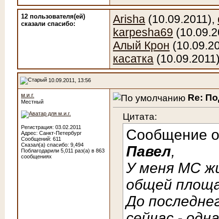
12 пользователя(ей)
Arisha
(10.09.2011),
сказали cпасибо:
karpesha69
(10.09.2
Алый Крон
(10.09.2
касатка
(10.09.2011
10.09.2011, 13:56
м.и.г.
Re: П
Местный
Цитата:
Регистрация: 03.02.2011
Сообщение 
Адрес: Санкт-Петербург
Сообщений: 611
Сказал(а) спасибо: 9,494
Павел
,
Поблагодарили 5,011 раз(а) в 863
сообщениях
У меня МС ж
общей площад
До последнег
сейчас - од