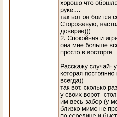
хорошо что обошлос
руке....
так вот он боится 
Сторожевую, насто
доверие)))
2. Спокойная и игр
она мне больше все
просто в восторге
Расскажу случай- у
которая постоянно 
всегда))
так вот, сколько р
у своих ворот- сто
им весь забор (у м
близко мимо не про
по середине и быст