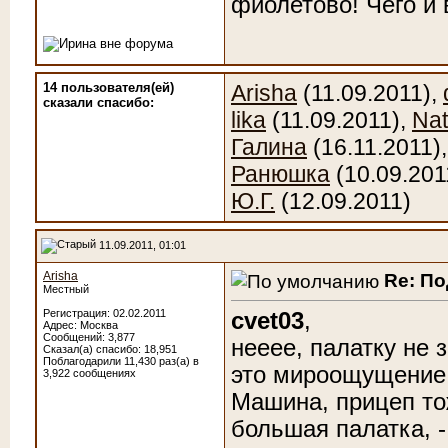
фиолетово! Чего и
14 пользователя(ей)
Arisha
(11.09.2011),
сказали cпасибо:
lika
(11.09.2011),
Na
Галина
(16.11.2011)
Ранюшка
(10.09.201
Ю.Г.
(12.09.2011)
11.09.2011, 01:01
Arisha
Re: П
Местный
Регистрация: 02.02.2011
cvet03
,
Адрес: Москва
Сообщений: 3,877
нееее, палатку не 
Сказал(а) спасибо: 18,951
Поблагодарили 11,430 раз(а) в
это мироощущение
3,922 сообщениях
Машина, прицеп тож
большая палатка, -