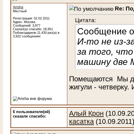
Arisha
Re: П
Местный
Регистрация: 02.02.2011
Цитата:
Адрес: Москва
Сообщений: 3,877
Сообщение 
Сказал(а) спасибо: 18,951
Поблагодарили 11,430 раз(а) в
3,922 сообщениях
И-то не из-з
за того, что
машину две 
Помещаются
Мы дв
жигули - четверку.
6 пользователя(ей)
Алый Крон
(10.09.2
сказали cпасибо:
касатка
(10.09.2011