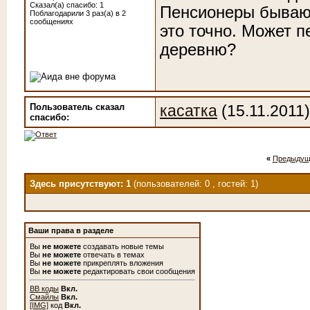
Сказал(а) спасибо: 1
Пенсионеры бывают
Поблагодарили 3 раз(а) в 2
сообщениях
это точно. Может п
деревню?
Пользователь сказал
касатка
(15.11.2011)
cпасибо:
«
Предыдущ
Здесь присутствуют: 1
(пользователей: 0 , гостей: 1)
Ваши права в разделе
Вы
не можете
создавать новые темы
Вы
не можете
отвечать в темах
Вы
не можете
прикреплять вложения
Вы
не можете
редактировать свои сообщения
BB коды
Вкл.
Смайлы
Вкл.
[IMG]
код
Вкл.