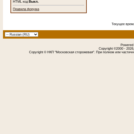
HTML код
Выкл.
Правила форума
Текущее врем
Powered b
Copyright ©2000 - 2026,
Copyright © НКП "Московская сторожевая". При полном или частич