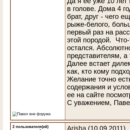
Да я ее уже 10 лет
в голове. Дома 4 г
брат, друг - чего 
рыже-белого, больш
первый раз на рас
этой породой.
Что-
остался. Абсолютн
представителям, а
Далее встает дилем
как, кто кому подхо
Желание точно есть
содержания и услов
ее на сайте посмот
С уважением, Пав
2 пользователя(ей)
Arisha
(10.09.2011)