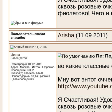
сквозь розовые очк
фиолетово! Чего и
Пользователь сказал
Arisha
(11.09.2011)
cпасибо:
10.09.2011, 21:06
Ирина
Re: П
Завсегдатай
Регистрация: 01.02.2011
во какие классные 
Адрес: Москва - Истра - Ефремов
Сообщений: 3,352
Сказал(а) спасибо: 6,620
Поблагодарили 18,440 раз(а) в
Мну вот энтот очче
3,616 сообщениях
http://www.youtub
________________
Я Счастливая! Удо
сквозь розовые очк