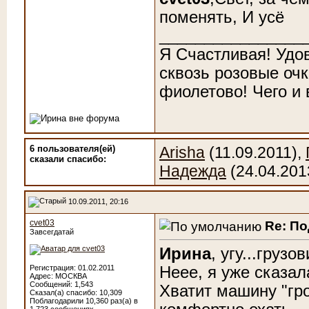
поменять, И усё
________________
Я Счастливая! Удо
сквозь розовые очк
фиолетово! Чего и
6 пользователя(ей)
Arisha
(11.09.2011),
сказали cпасибо:
Надежда
(24.04.201
10.09.2011, 20:16
cvet03
Re: П
Завсегдатай
Ирина
, угу...грузо
Неее, я уже сказал
Регистрация: 01.02.2011
Адрес: МОСКВА
Сообщений: 1,543
Хватит машину "гро
Сказал(а) спасибо: 10,309
Поблагодарили 10,360 раз(а) в