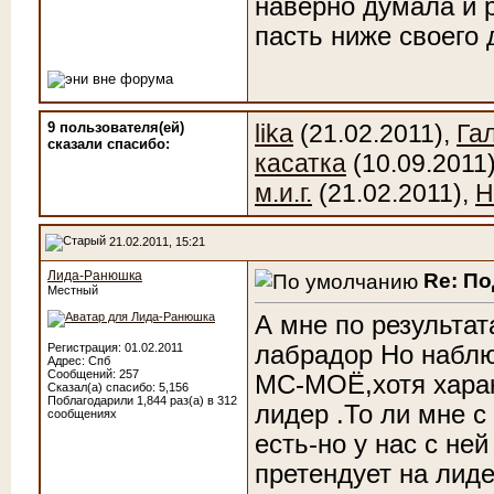
наверно думала и 
пасть ниже своего 
9 пользователя(ей)
lika
(21.02.2011),
Га
сказали cпасибо:
касатка
(10.09.2011
м.и.г.
(21.02.2011),
Н
21.02.2011, 15:21
Лида-Ранюшка
Re: П
Местный
А мне по результат
лабрадор
Но наблю
Регистрация: 01.02.2011
Адрес: Спб
Сообщений: 257
МС-МОЁ
,хотя хара
Сказал(а) спасибо: 5,156
Поблагодарили 1,844 раз(а) в 312
лидер
.То ли мне 
сообщениях
есть-но у нас с не
претендует на лиде