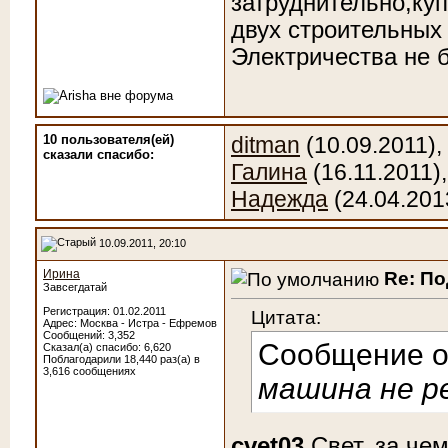
затруднительно,куп
двух строительных 
Электричества не б
10 пользователя(ей)
ditman
(10.09.2011),
сказали cпасибо:
Галина
(16.11.2011)
Надежда
(24.04.201
10.09.2011, 20:10
Ирина
Re: П
Завсегдатай
Регистрация: 01.02.2011
Цитата:
Адрес: Москва - Истра - Ефремов
Сообщений: 3,352
Сообщение 
Сказал(а) спасибо: 6,620
Поблагодарили 18,440 раз(а) в
3,616 сообщениях
машина не ре
cvet03
,Свет, за че