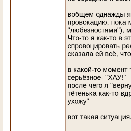
вобщем однажды я 
провокацию, пока 
"любезностями"), 
Что-то я как-то в э
спровоцировать ре
сказала ей всё, чт
в какой-то момент
серьёзное- "ХАУ!"
после чего я "верн
тётенька как-то вд
ухожу"
вот такая ситуация