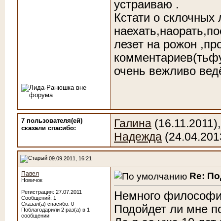
устраиваю
.
Кстати о склочных 
наехать,наорать,по
лезет на рожон
,пр
комментариев(тьфу
очень вежливо ве
7 пользователя(ей)
Галина
(16.11.2011)
сказали cпасибо:
Надежда
(24.04.201
09.09.2011, 16:21
Павел
Re: П
Новичок
Регистрация: 27.07.2011
Немного философии
Сообщений: 1
Сказал(а) спасибо: 0
Подойдет ли мне п
Поблагодарили 2 раз(а) в 1
сообщении