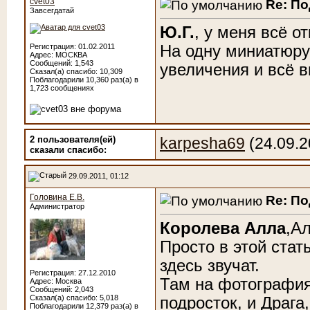
cvet03
Re: П
Завсегдатай
Ю.Г.
, у меня всё о
На одну миниатюру
Регистрация: 01.02.2011
Адрес: МОСКВА
Сообщений: 1,543
увеличения и всё 
Сказал(а) спасибо: 10,309
Поблагодарили 10,360 раз(а) в
1,723 сообщениях
2 пользователя(ей)
karpesha69
(24.09.2
сказали cпасибо:
29.09.2011, 01:12
Головина Е.В.
Re: П
Администратор
Королева Алла
,А
Просто в этой стат
здесь звучат.
Регистрация: 27.12.2010
Там на фотография
Адрес: Москва
Сообщений: 2,043
Сказал(а) спасибо: 5,018
подросток, и Драга
Поблагодарили 12,379 раз(а) в