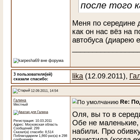
после того к
Меня по середине 
как он нас вёз на 
автобуса (диарею е
________________
3 пользователя(ей)
lika
(12.09.2011),
Га
сказали cпасибо:
12.09.2011, 14:54
Галина
Re: П
Местный
Оля, вы то в серед
Обе не маленькие, 
Регистрация: 10.03.2011
Адрес: Московская область
Сообщений: 299
набили. Про обивку
Сказал(а) спасибо: 8,514
Поблагодарили 1,860 раз(а) в 298
почистила (когда е
сообщениях