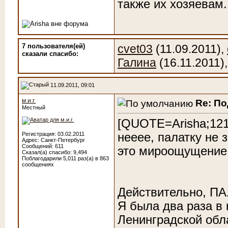
также их хозяевам
7 пользователя(ей)
cvet03
(11.09.2011),
сказали cпасибо:
Галина
(16.11.2011)
11.09.2011, 09:01
м.и.г.
Re: П
Местный
[QUOTE=Arisha;121
нееее, палатку не 
Регистрация: 03.02.2011
Адрес: Санкт-Петербург
Сообщений: 611
это мироощущение
Сказал(а) спасибо: 9,494
Поблагодарили 5,011 раз(а) в 863
сообщениях
Действительно, ПА
Я была два раза в
Ленинградской обла