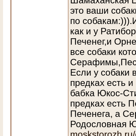
Шамаханская Ц
это ваши собак
по собакам:))).
как и у Ратибо
Печенег,и Орн
все собаки кот
Серафимы,Песе
Если у собаки 
предках есть 
бабка Юкос-Сти
предках есть П
Печенега, а Се
Родословная Ю
moskstorozh.ru