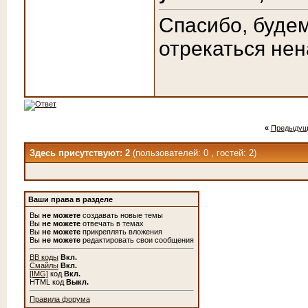
Спасибо, буде
отрекаться нен
«
Предыдущ
Здесь присутствуют: 2
(пользователей: 0 , гостей: 2)
Ваши права в разделе
Вы
не можете
создавать новые темы
Вы
не можете
отвечать в темах
Вы
не можете
прикреплять вложения
Вы
не можете
редактировать свои сообщения
BB коды
Вкл.
Смайлы
Вкл.
[IMG]
код
Вкл.
HTML код
Выкл.
Правила форума