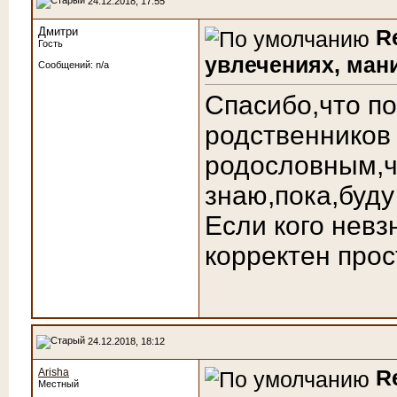
24.12.2018, 17:55
Дмитри
R
Гость
увлечениях, мания
Сообщений: n/a
Спасибо,что по
родственников 
родословным,чт
знаю,пока,буду
Если кого невз
корректен прос
24.12.2018, 18:12
R
Arisha
Местный