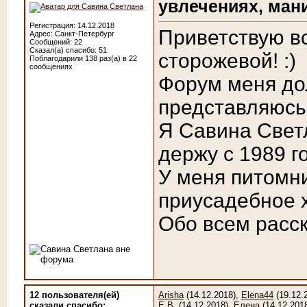
увлечениях, мания
Регистрация: 14.12.2018
Приветствую в
Адрес: Санкт-Петербург
Сообщений: 22
Сказал(а) спасибо: 51
сторожевой! :)
Поблагодарили 138 раз(а) в 22
сообщениях
Форум меня дол
представляюсь
Я Савина Свет
держу с 1989 г
У меня питомн
приусадебное 
Обо всем расс
12 пользователя(ей)
Arisha
(14.12.2018),
Elena44
(19.12.
сказали cпасибо:
Е.В.
(14.12.2018),
Елена
(14.12.201