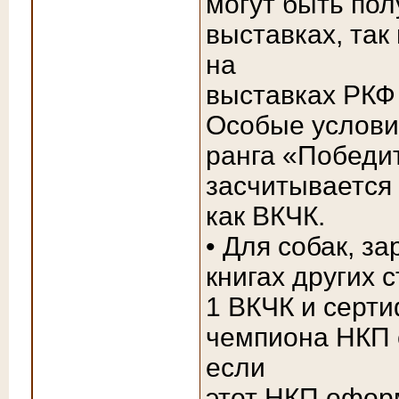
могут быть по
выставках, так
на
выставках РКФ
Особые услови
ранга «Победи
засчитывается 
как ВКЧК.
• Для собак, з
книгах других 
1 ВКЧК и серти
чемпиона НКП 
если
этот НКП офор