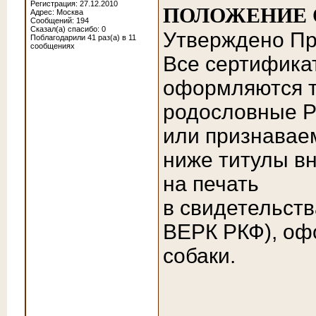
Регистрация: 27.12.2010
ПОЛОЖЕНИЕ 
Адрес: Москва
Сообщений: 194
Сказал(а) спасибо: 0
Утверждено Пр
Поблагодарили 41 раз(а) в 11
сообщениях
Все сертифика
оформляются т
родословные 
или признавае
ниже титулы в
на печать
в свидетельств
ВЕРК РКФ), оф
собаки.