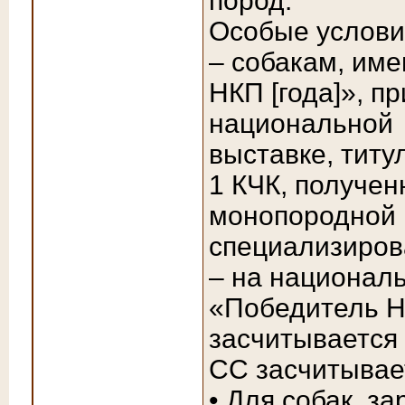
пород.
Особые услови
– собакам, им
НКП [года]», п
национальной
выставке, тит
1 КЧК, получен
монопородной 
специализиров
– на национал
«Победитель Н
засчитывается 
СС засчитывает
• Для собак, з