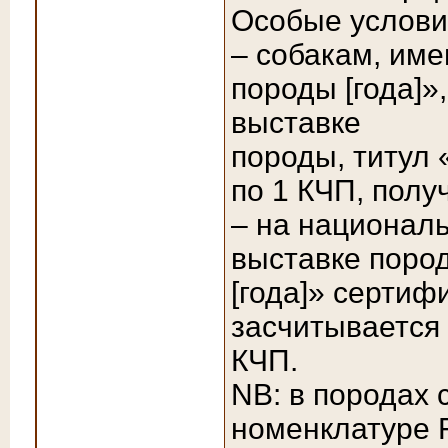
Особые услови
– собакам, им
породы [года]»
выставке
породы, титул
по 1 КЧП, полу
– на национал
выставке поро
[года]» сертиф
засчитывается 
КЧП.
NB: в породах
номенклатуре 