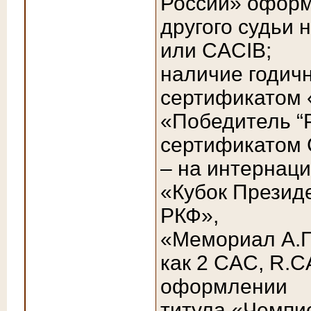
России» оформ
другого судьи 
или CACIB;
наличие годич
сертификатом 
«Победитель “
сертификатом 
– на интернац
«Кубок Презид
РКФ»,
«Мемориал А.П
как 2 CAC, R.C
оформлении
титула «Чемпи