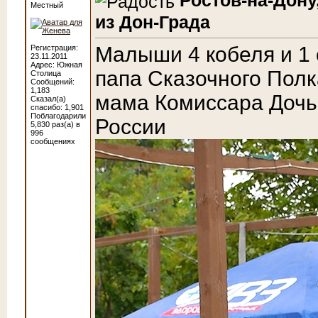
Ростов-на-Дону
Местный
из Дон-Града
Малыши 4 кобеля и 1 
Регистрация:
23.11.2011
Адрес: Южная
папа Сказочного Пол
Столица
Сообщений:
1,183
мама Комиссара Дочь 
Сказал(а)
спасибо: 1,901
Поблагодарили
России
5,830 раз(а) в
996
сообщениях