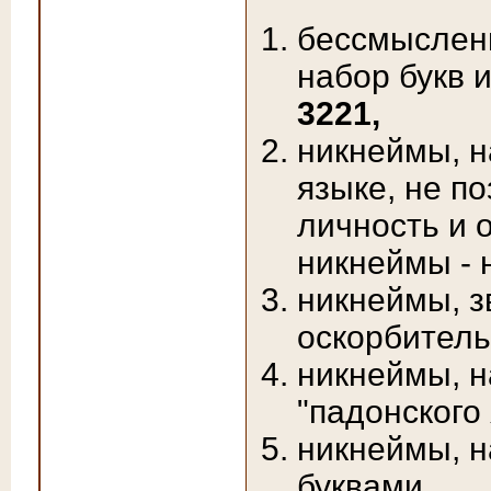
бессмыслен
набор букв 
3221,
никнеймы, н
языке, не 
личность и 
никнеймы -
никнеймы, 
оскорбитель
никнеймы, н
"падонского
никнеймы, 
буквами