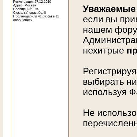
Регистрация: 27.12.2010
Адрес: Москва
Уважаемые 
Сообщений: 194
Сказал(а) спасибо: 0
если вы при
Поблагодарили 41 раз(а) в 11
сообщениях
нашем фор
Администрац
нехитрые
п
Регистриру
выбирать ни
используя Ф
Не использо
перечислен