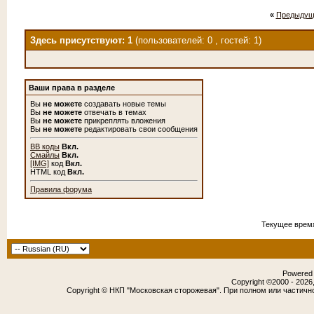
«
Предыдущ
Здесь присутствуют: 1
(пользователей: 0 , гостей: 1)
Ваши права в разделе
Вы
не можете
создавать новые темы
Вы
не можете
отвечать в темах
Вы
не можете
прикреплять вложения
Вы
не можете
редактировать свои сообщения
BB коды
Вкл.
Смайлы
Вкл.
[IMG]
код
Вкл.
HTML код
Вкл.
Правила форума
Текущее врем
Powered b
Copyright ©2000 - 2026,
Copyright © НКП "Московская сторожевая". При полном или частичн