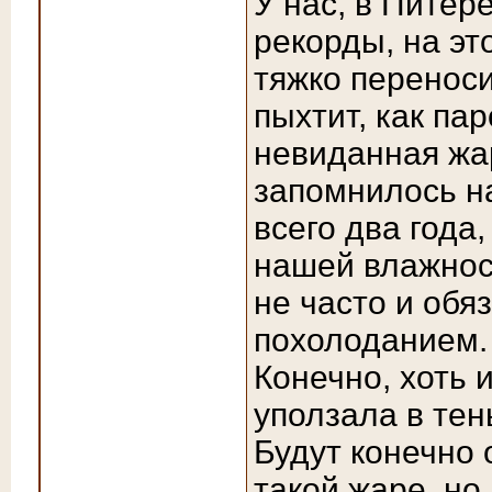
У нас, в Питер
рекорды, на эт
тяжко переноси
пыхтит, как па
невиданная жар
запомнилось на
всего два года
нашей влажнос
не часто и обя
похолоданием.
Конечно, хоть 
уползала в тен
Будут конечно 
такой жаре, но