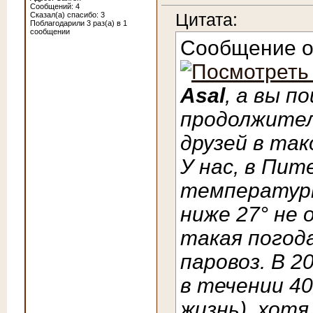
Сообщений: 4
Цитата:
Сказал(а) спасибо: 3
Поблагодарили 3 раз(а) в 1
сообщении
Сообщение 
Asal
, а вы п
продолжите
друзей в та
У нас, в Пит
температурн
ниже 27° не 
такая погода
паровоз. В 2
в течении 40
жизнь), хотя