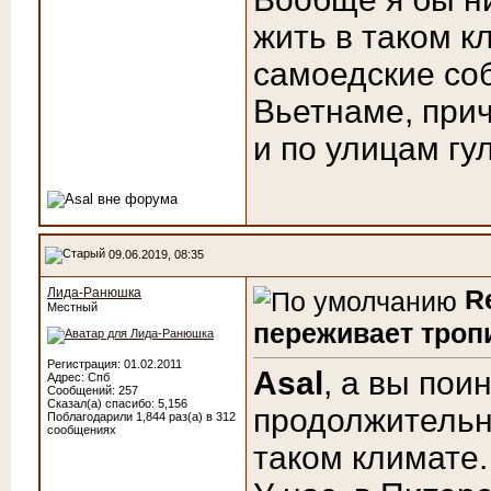
жить в таком к
самоедские соб
Вьетнаме, прич
и по улицам гу
09.06.2019, 08:35
R
Лида-Ранюшка
Местный
переживает троп
Регистрация: 01.02.2011
Asal
, а вы пои
Адрес: Спб
Сообщений: 257
Сказал(а) спасибо: 5,156
продолжительн
Поблагодарили 1,844 раз(а) в 312
сообщениях
таком климате.