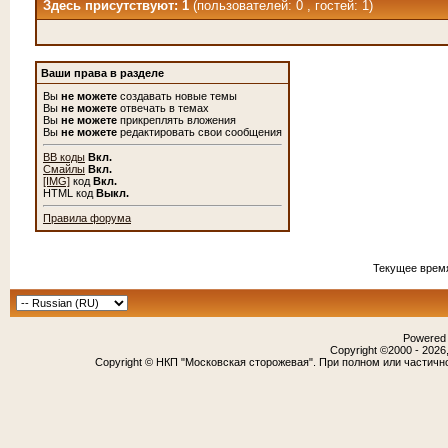
Здесь присутствуют: 1
(пользователей: 0 , гостей: 1)
Ваши права в разделе
Вы
не можете
создавать новые темы
Вы
не можете
отвечать в темах
Вы
не можете
прикреплять вложения
Вы
не можете
редактировать свои сообщения
BB коды
Вкл.
Смайлы
Вкл.
[IMG]
код
Вкл.
HTML код
Выкл.
Правила форума
Текущее врем
Powered b
Copyright ©2000 - 2026,
Copyright © НКП "Московская сторожевая". При полном или частичн