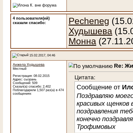
4 пользователя(ей)
Pecheneg
(15.0
сказали cпасибо:
Худышева
(15.
Монна
(27.11.2
15.02.2017, 04:46
Re: Ж
Анжела Худышева
Местный
Цитата:
Регистрация: 08.02.2015
Адрес: сызрань
Сообщений: 509
Сообщение от
Ило
Сказал(а) спасибо: 2,402
Поблагодарили 1,507 раз(а) в 474
сообщениях
Поздравляю моего
красивых щенков 
поздравления теб
конечно поздравля
Трофимовых