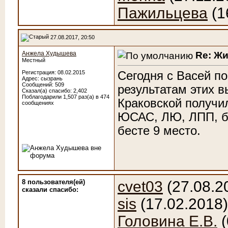
Пажильцева
(1
27.08.2017, 20:50
Re: Ж
Анжела Худышева
Местный
Сегодня с Васей по
Регистрация: 08.02.2015
Адрес: сызрань
Сообщений: 509
результатам этих 
Сказал(а) спасибо: 2,402
Поблагодарили 1,507 раз(а) в 474
Краковской получи
сообщениях
ЮСАС, ЛЮ, ЛПП, бе
бесте 9 место.
8 пользователя(ей)
cvet03
(27.08.2
сказали cпасибо:
sis
(17.02.2018
Головина Е.В.
(