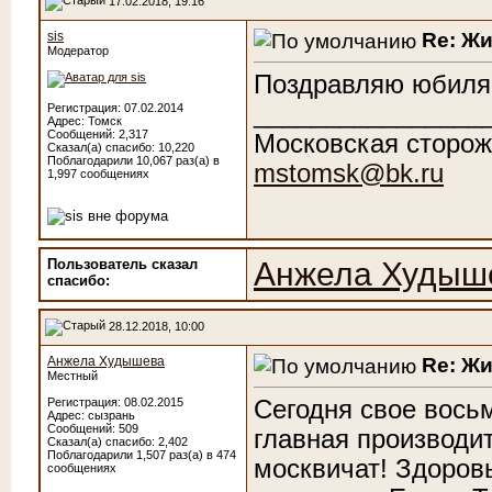
17.02.2018, 19:16
Re: Ж
sis
Модератор
Поздравляю юбиляр
________________
Регистрация: 07.02.2014
Адрес: Томск
Сообщений: 2,317
Московская сторож
Сказал(а) спасибо: 10,220
Поблагодарили 10,067 раз(а) в
mstomsk@bk.ru
1,997 сообщениях
Пользователь сказал
Анжела Худыш
cпасибо:
28.12.2018, 10:00
Re: Ж
Анжела Худышева
Местный
Сегодня свое вось
Регистрация: 08.02.2015
Адрес: сызрань
Сообщений: 509
главная производи
Сказал(а) спасибо: 2,402
Поблагодарили 1,507 раз(а) в 474
москвичат! Здоров
сообщениях