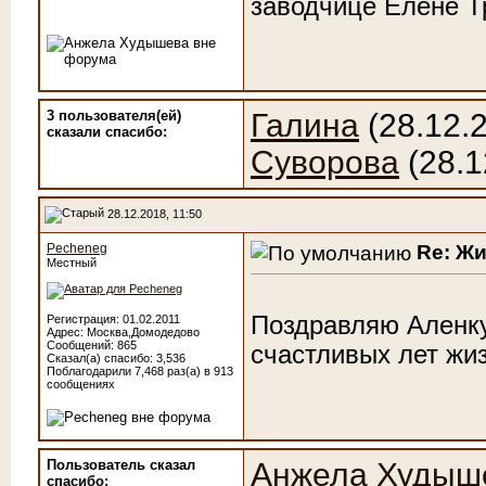
заводчице Елене Т
3 пользователя(ей)
Галина
(28.12.
сказали cпасибо:
Суворова
(28.1
28.12.2018, 11:50
Re: Ж
Pecheneg
Местный
Поздравляю Аленку
Регистрация: 01.02.2011
Адрес: Москва,Домодедово
Сообщений: 865
счастливых лет жиз
Сказал(а) спасибо: 3,536
Поблагодарили 7,468 раз(а) в 913
сообщениях
Пользователь сказал
Анжела Худыш
cпасибо: