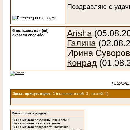
Поздравляю с удач
6 пользователя(ей)
Arisha
(05.08.2
сказали cпасибо:
Галина
(02.08.
Ирина Суворо
Конрад
(01.08.
«
Предыдущ
Здесь присутствуют: 1
(пользователей: 0 , гостей: 1)
Ваши права в разделе
Вы
не можете
создавать новые темы
Вы
не можете
отвечать в темах
Вы
не можете
прикреплять вложения