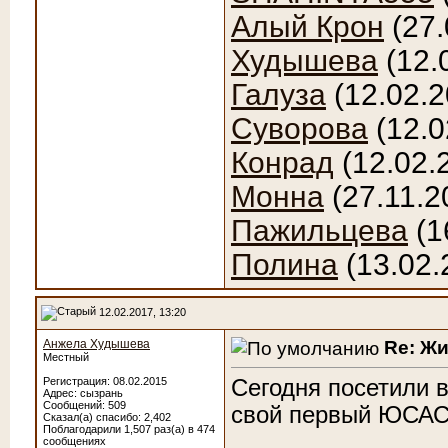
Алый Крон
(27.
Худышева
(12.
Галуза
(12.02.2
Суворова
(12.0
Конрад
(12.02.
Монна
(27.11.2
Пажильцева
(1
Полина
(13.02.
12.02.2017, 13:20
Re: Ж
Анжела Худышева
Местный
Сегодня посетили в
Регистрация: 08.02.2015
Адрес: сызрань
Сообщений: 509
свой первый ЮСАС 
Сказал(а) спасибо: 2,402
Поблагодарили 1,507 раз(а) в 474
сообщениях