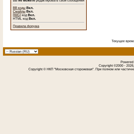
Вы
не можете
редактировать свои сообщения
BB коды
Вкл.
Смайлы
Вкл.
[IMG]
код
Вкл.
HTML код
Вкл.
Правила форума
Текущее врем
Powered b
Copyright ©2000 - 2026,
Copyright © НКП "Московская сторожевая". При полном или частичн