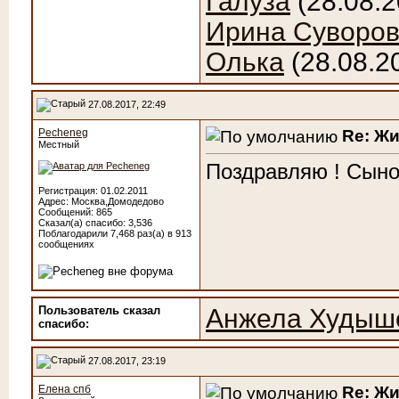
Галуза
(28.08.2
Ирина Суворо
Олька
(28.08.2
27.08.2017, 22:49
Re: Ж
Pecheneg
Местный
Поздравляю ! Сыно
Регистрация: 01.02.2011
Адрес: Москва,Домодедово
Сообщений: 865
Сказал(а) спасибо: 3,536
Поблагодарили 7,468 раз(а) в 913
сообщениях
Пользователь сказал
Анжела Худыш
cпасибо:
27.08.2017, 23:19
Re: Ж
Елена спб