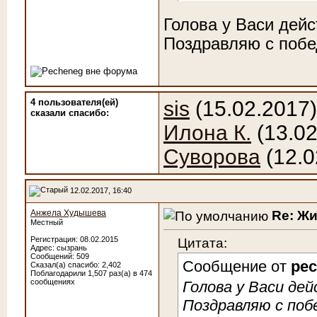
Голова у Васи дей
Поздравляю с побе
4 пользователя(ей)
sis
(15.02.2017
сказали cпасибо:
Илона К.
(13.02
Суворова
(12.0
12.02.2017, 16:40
Re: Ж
Анжела Худышева
Местный
Цитата:
Регистрация: 08.02.2015
Адрес: сызрань
Сообщений: 509
Сообщение от
pe
Сказал(а) спасибо: 2,402
Поблагодарили 1,507 раз(а) в 474
сообщениях
Голова у Васи де
Поздравляю с побе